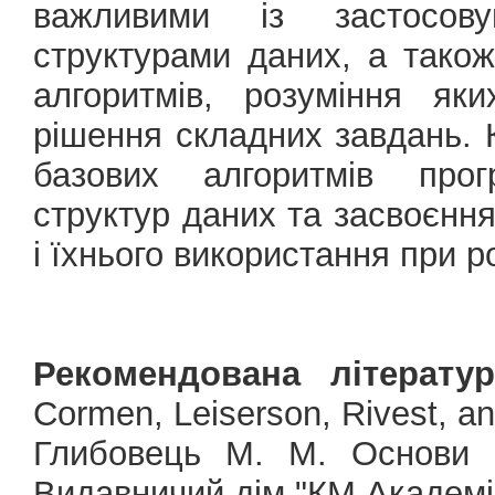
важливими із застосов
структурами даних, а тако
алгоритмів, розуміння як
рішення складних завдань. 
базових алгоpитмiв пpог
структур даних та засвоєння
і їхнього використання при р
Рекомендована літератур
Cormen, Leiserson, Rivest, and
Глибовець М. М. Основи к
Видавничий дім "КМ Академія"