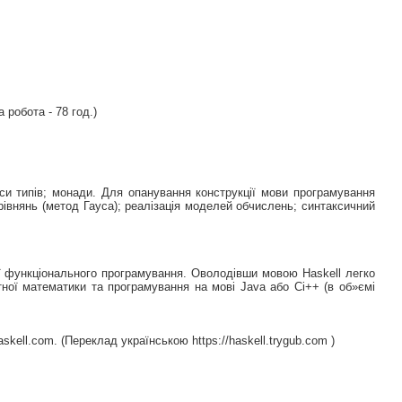
а робота - 78 год.)
аси типів; монади. Для опанування конструкції мови програмування
 рівнянь (метод Гауса); реалізація моделей обчислень; синтаксичний
ії функціонального програмування. Оволодівши мовою Haskell легко
тної математики та програмування на мові Java або Ci++ (в об»ємі
askell.com. (Переклад українською https://haskell.trygub.com )