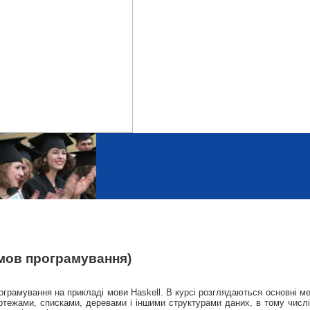
 мов програмування)
рамування на прикладі мови Haskell. В курсі розглядаються основні мет
ртежами, списками, деревами і іншими структурами даних, в тому числі 