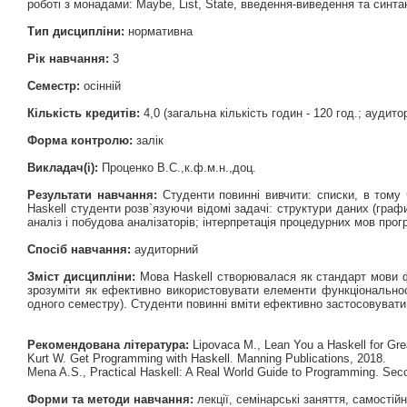
роботі з монадами: Maybe, List, State, введення-виведення та синта
Тип дисципліни:
нормативна
Рік навчання:
3
Семестр:
осінній
Кількість кредитів:
4,0 (загальна кількість годин - 120 год.; аудиторн
Форма контролю:
залік
Викладач(і):
Проценко В.С.,к.ф.м.н.,доц.
Результати навчання:
Студенти повинні вивчити: списки, в тому 
Haskell студенти розв`язуючи відомі задачі: структури даних (граф
аналіз і побудова аналізаторів; інтерпретація процедурних мов про
Спосіб навчання:
аудиторний
Зміст дисципліни:
Мова Haskell створювалася як стандарт мови фу
зрозуміти як ефективно використовувати елементи функціональност
одного семестру). Студенти повинні вміти ефективно застосовувати
Рекомендована література:
Lipovaca M., Lean You a Haskell for Gre
Kurt W. Get Programming with Haskell. Manning Publications, 2018.
Mena A.S., Practical Haskell: A Real World Guide to Programming. Seco
Форми та методи навчання:
лекції, семінарські заняття, самостій