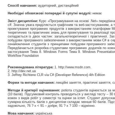
Спосіб навчання:
аудиторний, дистанційний
Необхідні обовязкові попередні й супутні модулі:
немає
Зміст дисципліни:
Курс «Програмування на основі .Net» передбачає
с#. Значна увага приділяється графічним та веб-застосуванням, а 
проектування програмних продуктів з використанням платформи Mi
теоретичних та практичних знань для проектування та реалізації пр
складається із двох частин: загальнотеоретичної і практичної. За
побудови програмного забезпечення з використанням мови С# в сере
ознайомлення студентів з принципами побудови програмного забе
Передбачається розробка студентами програмних додатків по кожній
застосування Тема 8. Windows Forms Тема 9. Windows Presentation
Workflow Foundation
Рекомендована література:
1. http://www.msdn.com.
2. http://dev.net.ua
3. Jeffrey Richterю CLR via C# (Developer Reference) 4th Edition
Форми та методи навчання:
лекційні заняття, практичні заняття, 
Методи й критерії оцінювання:
робота студентів оцінюється за м
(10 балів). Підсумковий контроль проводиться у вигляді тесту – 30
кожен з видів робіт у семестрі та оцінки за іспит. Студент допус
сумарна кількість балів з дисципліни складає менше 60 балів. Підс
задовільно, 76 ? х < 91 – добре, 91 ? х ? 100 – відмінно.
Мова навчання:
українська