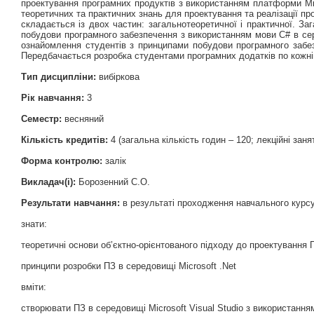
проектування програмних продуктів з використанням платформи Mi
теоретичних та практичних знань для проектування та реалізації пр
складається із двох частин: загальнотеоретичної і практичної. За
побудови програмного забезпечення з використанням мови С# в сере
ознайомлення студентів з принципами побудови програмного забе
Передбачається розробка студентами програмних додатків по кожній
Тип дисципліни:
вибіркова
Рік навчання:
3
Семестр:
весняний
Кількість кредитів:
4 (загальна кількість годин – 120; лекційні заня
Форма контролю:
залік
Викладач(і):
Борозенний С.О.
Результати навчання:
в результаті проходження навчального курсу
знати:
теоретичні основи об’єктно-орієнтованого підходу до проектування 
принципи розробки ПЗ в середовищі Microsoft .Net
вміти:
створювати ПЗ в середовищі Microsoft Visual Studio з використанням