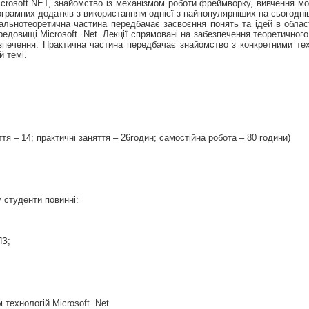
crosoft.NET, знайомство із механізмом роботи фреймворку, вивчення м
ограмних додатків з використанням однієї з найпопулярніших на сьогодні
гальнотеоретична частина передбачає засвоєння понять та ідей в облас
довищі Microsoft .Net. Лекції спрямовані на забезпечення теоретичного 
зпечення. Практична частина передбачає знайомство з конкретними тех
 темі.
ття – 14; практичні заняття – 26годин; самостійна робота – 80 години)
 студенти повинні:
ПЗ;
 технологій Microsoft .Net