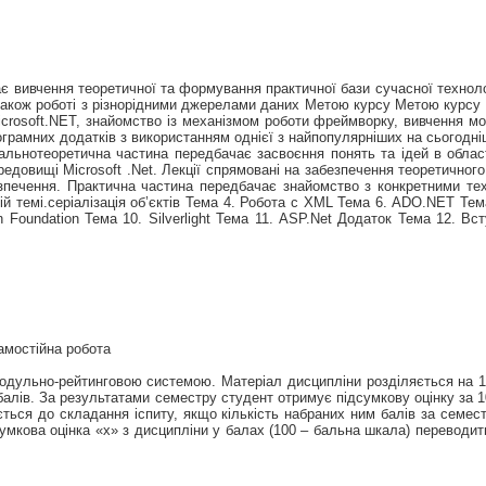
 вивчення теоретичної та формування практичної бази сучасної техноло
також роботі з різнорідними джерелами даних Метою курсу Метою курсу 
crosoft.NET, знайомство із механізмом роботи фреймворку, вивчення м
ограмних додатків з використанням однієї з найпопулярніших на сьогодні
гальнотеоретична частина передбачає засвоєння понять та ідей в облас
довищі Microsoft .Net. Лекції спрямовані на забезпечення теоретичного 
зпечення. Практична частина передбачає знайомство з конкретними тех
 темі.серіалізація об’єктів Тема 4. Робота с XML Тема 6. ADO.NET Тема 
 Foundation Тема 10. Silverlight Тема 11. ASP.Net Додаток Тема 12. В
самостійна робота
одульно-рейтинговою системою. Матеріал дисципліни розділяється на 10
 балів. За результатами семестру студент отримує підсумкову оцінку за
кається до складання іспиту, якщо кількість набраних ним балів за семе
умкова оцінка «x» з дисципліни у балах (100 – бальна шкала) переводит