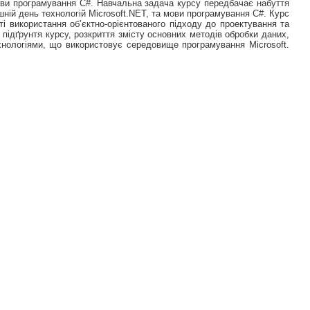
ови програмування С#. Навчальна задача курсу передбачає набуття
шній день технологій Microsoft.NET, та мови програмування С#. Курс
ті використання об’єктно-орієнтованого підходу до проектування та
підґрунтя курсу, розкриття змісту основних методів обробки даних,
нологіями, що використовує середовище програмування Microsoft.