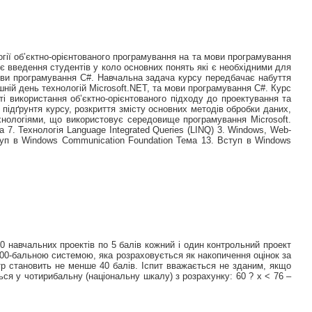
гії об’єктно-орієнтованого програмування на та мови програмування
є введення студентів у коло основних понять які є необхідними для
ови програмування С#. Навчальна задача курсу передбачає набуття
шній день технологій Microsoft.NET, та мови програмування С#. Курс
ті використання об’єктно-орієнтованого підходу до проектування та
підґрунтя курсу, розкриття змісту основних методів обробки даних,
нологіями, що використовує середовище програмування Microsoft.
7. Технологія Language Integrated Queries (LINQ) 3. Windows, Web-
ступ в Windows Communication Foundation Тема 13. Вступ в Windows
 навчальних проектів по 5 балів кожний і один контрольний проект
 100-бальною системою, яка розраховується як накопичення оцінок за
стр становить не менше 40 балів. Іспит вважається не зданим, якщо
ься у чотирибальну (національну шкалу) з розрахунку: 60 ? х < 76 –