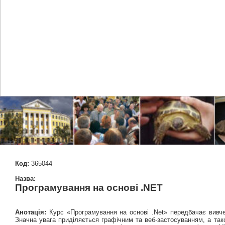
Код:
365044
Назва:
Програмування на основі .NET
Анотація:
Курс «Програмування на основі .Net» передбачає вивчен
Значна увага приділяється графічним та веб-застосуванням, а та