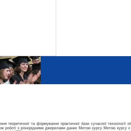
ня теоретичної та формування практичної бази сучасної технології об
кож роботі з різнорідними джерелами даних Метою курсу Метою курсу є 