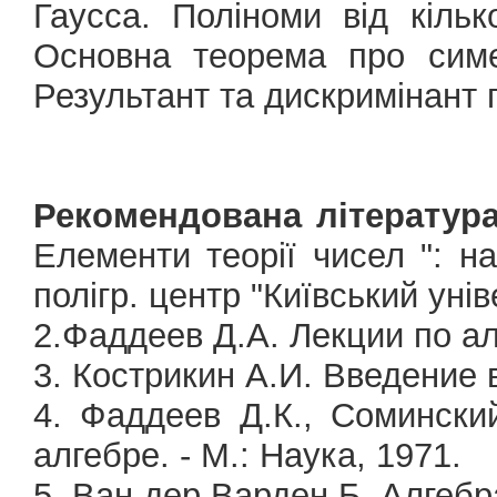
Гаусса. Поліноми від кільк
Основна теорема про симе
Результант та дискримінант п
Рекомендована література
Елементи теорії чисел ": на
полігр. центр "Київський унів
2.Фаддеев Д.А. Лекции по алг
3. Кострикин А.И. Введение в
4. Фаддеев Д.К., Соминск
алгебре. - М.: Наука, 1971.
5. Ван дер Варден Б. Алгебра