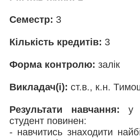
Семестр:
3
Кількість кредитів:
3
Форма контролю:
залік
Викладач(і):
ст.в., к.н. Тим
Результати навчання:
у р
студент повинен:
- навчитись знаходити найб