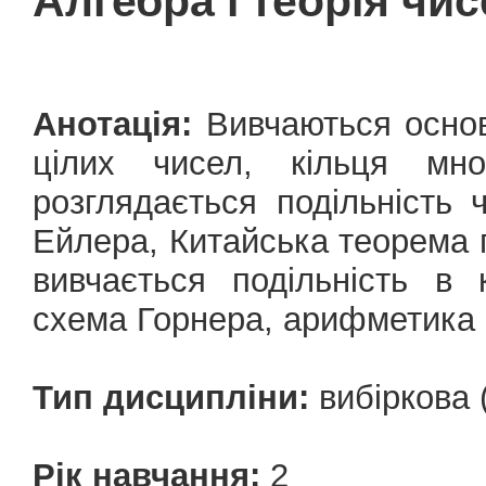
Алгебра і теорія чи
Анотація:
Вивчаються основи
цілих чисел, кільця мно
розглядається подільність 
Ейлера, Китайська теорема п
вивчається подільність в 
схема Горнера, арифметика с
Тип дисципліни:
вибіркова 
Рік навчання:
2