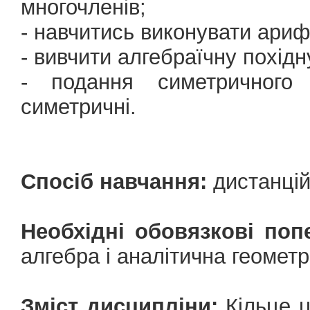
многочленів;
- навчитись виконувати арифм
- вивчити алгебраїчну похідн
- подання симетричного 
симетричні.
Спосіб навчання:
дистанцій
Необхідні обовязкові поп
алгебра і аналітична геометр
Зміст дисципліни:
Кільце ц