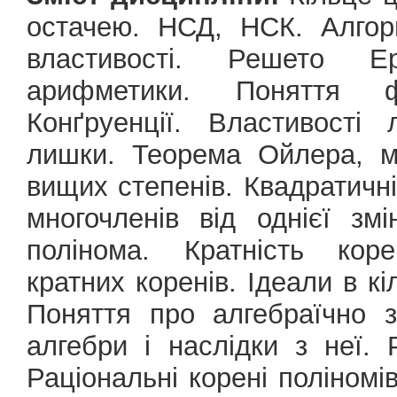
остачею. НСД, НСК. Алгор
властивості. Решето Е
арифметики. Поняття фа
Конґруенції. Властивості
лишки. Теорема Ойлера, м
вищих степенів. Квадратичн
многочленів від однієї зм
полінома. Кратність кор
кратних коренів. Ідеали в кіл
Поняття про алгебраїчно 
алгебри і наслідки з неї.
Раціональні корені поліномі