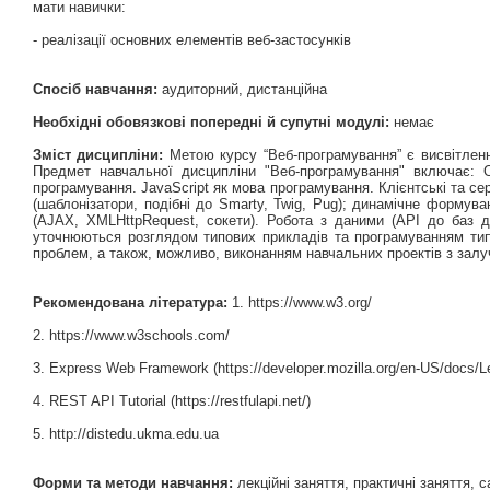
мати навички:
- реалізації основних елементів веб-застосунків
Спосіб навчання:
аудиторний, дистанційна
Необхідні обовязкові попередні й супутні модулі:
немає
Зміст дисципліни:
Метою курсу “Веб-програмування” є висвітлення
Предмет навчальної дисципліни "Веб-програмування" включає: Ос
програмування. JavaScript як мова програмування. Клієнтські та с
(шаблонізатори, подібні до Smarty, Twig, Pug); динамічне формув
(AJAX, XMLHttpRequest, сокети). Робота з даними (API до баз д
уточнюються розглядом типових прикладів та програмуванням типо
проблем, а також, можливо, виконанням навчальних проектів з залуч
Рекомендована література:
1. https://www.w3.org/
2. https://www.w3schools.com/
3. Express Web Framework (https://developer.mozilla.org/en-US/docs/L
4. REST API Tutorial (https://restfulapi.net/)
5. http://distedu.ukma.edu.ua
Форми та методи навчання:
лекційні заняття, практичні заняття, 