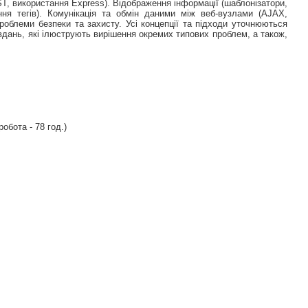
ST, використання Express). Відображення інформації (шаблонізатори,
ня тегів). Комунікація та обмін даними між веб-вузлами (AJAX,
облеми безпеки та захисту. Усі концепції та підходи уточнюються
вдань, які ілюструють вирішення окремих типових проблем, а також,
робота - 78 год.)