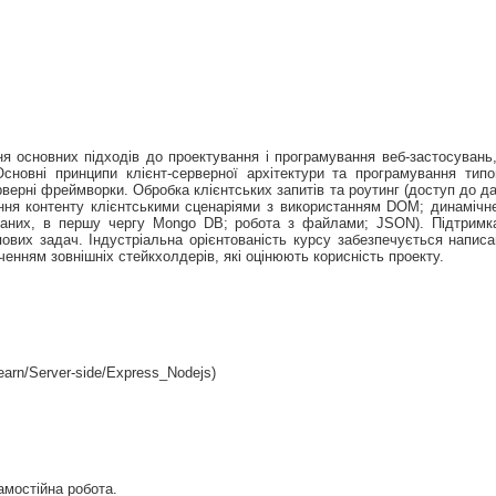
 основних підходів до проектування і програмування веб-застосувань, в
новні принципи клієнт-серверної архітектури та програмування типо
ерверні фреймворки. Обробка клієнтських запитів та роутинг (доступ до 
ання контенту клієнтськими сценаріями з використанням DOM; динамічн
аних, в першу чергу Mongo DB; робота з файлами; JSON). Підтримка 
вих задач. Індустріальна орієнтованість курсу забезпечується напис
енням зовнішніх стейкхолдерів, які оцінюють корисність проекту.
earn/Server-side/Express_Nodejs)
самостійна робота.