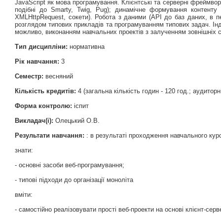
JavaScript як мова програмування. Клієнтські та серверні фреймвор
подібні до Smarty, Twig, Pug); динамічне формування контенту
XMLHttpRequest, сокети). Робота з даними (API до баз даних, в 
розглядом типових прикладів та програмуванням типових задач. Інд
можливо, виконанням навчальних проектів з залученням зовнішніх ст
Тип дисципліни:
нормативна
Рік навчання:
3
Семестр:
весняний
Кількість кредитів:
4 (загальна кількість годин - 120 год.; аудиторні 
Форма контролю:
іспит
Викладач(і):
Олецький О.В.
Результати навчання:
: в результаті проходження навчального курс
знати:
- основні засоби веб-програмування;
- типові підходи до організації моноліта
вміти:
- самостійно реалізовувати прості веб-проекти на основі клієнт-серв