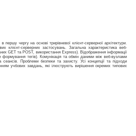
 першу чергу на основі трирівневої клієнт-серверної архітектури.
вих клієнт-серверних застосувань. Загальна характеристика веб-
даних GET та POST, використання Express). Відображення інформації
е формування тегів). Комунікація та обмін даними між веб-вузлами
сеансів. Проблеми безпеки та захисту. Усі концепції та підходи
анням учбових завдань, які ілюструють вирішення окремих типових