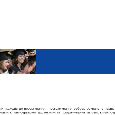
 підходів до проектування і програмування веб-застосувань, в першу ч
ципи клієнт-серверної архітектури та програмування типових клієнт-с