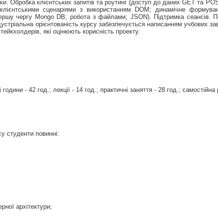
ки. Обробка клієнтських запитів та роутинг (доступ до даних GET та PO
 клієнтськими сценаріями з використанням DOM; динамічне формуван
першу чергу Mongo DB; робота з файлами; JSON). Підтримка сеансів. Пр
устріальна орієнтованість курсу забезпечується написанням учбових за
ейкхолдерів, які оцінюють корисність проекту.
години - 42 год.; лекції - 14 год.; практичні заняття - 28 год.; самостійна 
у студенти повинні:
ерної архітектури;