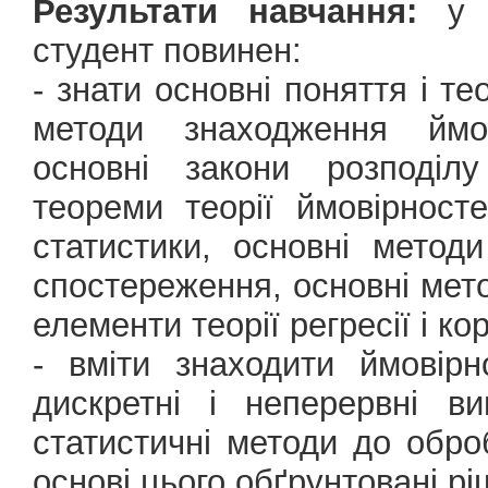
Результати навчання:
у р
студент повинен:
- знати основні поняття і те
методи знаходження ймов
основні закони розподілу
теореми теорії ймовірност
статистики, основні методи
спостереження, основні мето
елементи теорії регресії і кор
- вміти знаходити ймовірн
дискретні і неперервні ви
статистичні методи до обро
основі цього обґрунтовані рі