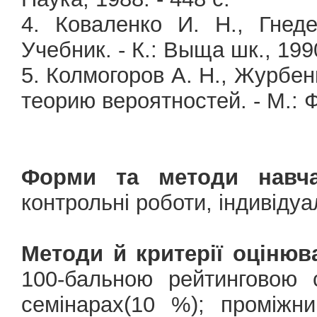
4. Коваленко И. Н., Гнед
Учебник. - К.: Выща шк., 1990
5. Колмогоров А. Н., Журбенк
теорию вероятностей. - М.: Ф
Форми та методи навча
контрольні роботи, індивіду
Методи й критерії оцінюв
100-бальною рейтинговою 
семінарах(10 %); проміжн