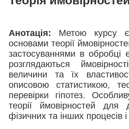
Теорія ймовірносте
Анотація:
Метою курсу є 
основами теорії ймовірносте
застосуваннями в обробці 
розглядаються ймовірност
величини та їх властивос
описовою статистикою, те
перевірки гіпотез. Особли
теорії ймовірностей для 
фізичних та інших процесів і