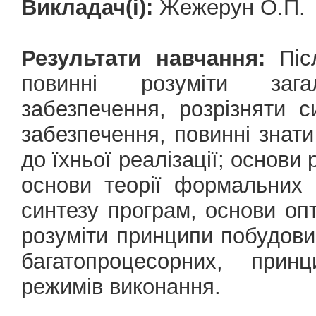
Викладач(і):
Жежерун О.П.
Результати навчання:
Післ
повинні розуміти зага
забезпечення, розрізняти 
забезпечення, повинні знати
до їхньої реалізації; основи
основи теорії формальних 
синтезу програм, основи оп
розуміти принципи побудови
багатопроцесорних, принц
режимів виконання.