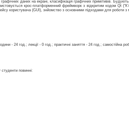
 графічних даних на екрані, класифікація графічних примітивів. Будуютьс
ористовується крос-платформенний фреймворк з відкритим кодом Qt (“К
рфейсу користувача (GUI), знйомство з основними підходами для роботи з
дини - 24 год.; лекції - 0 год.; практичні заняття - 24 год.; самостійна роб
 студенти повинні: