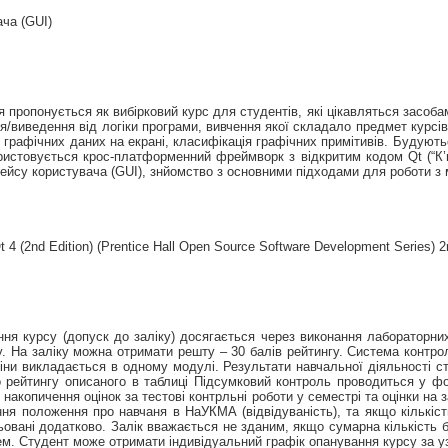
ча (GUI)
пропонується як вибірковий курс для студентів, які цікавляться засобами
/виведення від логіки програми, вивчення якої складало предмет курсів
 графічних даних на екрані, класифікація графічних примітивів. Будуютьс
ористовується крос-платформенний фреймворк з відкритим кодом Qt (“К
рфейсу користувача (GUI), знйомство з основними підходами для роботи з
4 (2nd Edition) (Prentice Hall Open Source Software Development Series) 2
я курсу (допуск до заліку) досягається через виконання лабораторних 
у. На заліку можна отримати решту – 30 балів рейтингу. Система контро
ни викладається в одному модулі. Результати навчальної діяльності 
о рейтингу описаного в таблиці Підсумковий контроль проводиться у фо
акопичення оцінок за тестові контрльні роботи у семестрі та оцінки на 
ня положення про навчаня в НаУКМА (відвідуваність), та якщо кількіс
ьовані додатково. Залік вважається не зданим, якщо сумарна кількість 
ем. Студент може отримати індивідуальний графік опанування курсу за у