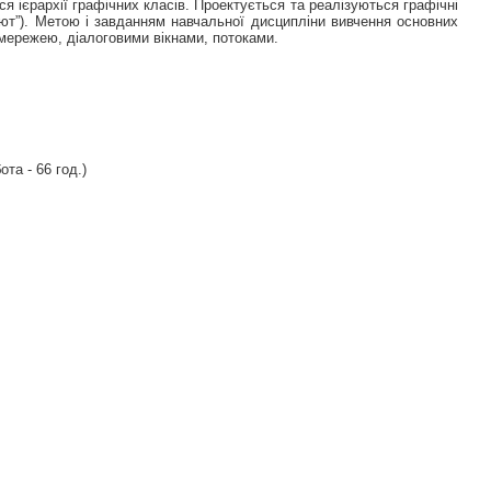
я ієрархії графічних класів. Проектується та реалізуються графічні
’ют”). Метою і завданням навчальної дисципліни вивчення основних
 мережею, діалоговими вікнами, потоками.
ота - 66 год.)