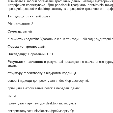
вивчаються засоби організації графічних даних, методи відтворення
інтерфейси користувача. Для реалізації графічних примітивів вик
принципів розробки desktop застосунків, розробки графічного інте
Тип дисципліни:
вибіркова
Рік навчання:
2
Семестр:
літній
Кількість кредитів:
3(загальна кількість годин - 90 год.; аудиторні го
Форма контролю:
залік
Викладач(і):
Борозенний С.О.
Результати навчання:
в результаті проходження навчального курсу
знати:
структуру фреймворку з відкритим кодом Qt
основні підходи до проектування desktop застосунків
принципи використання потоків передачі даних
вміти:
проектувати архітектуру desktop застосунків
використовувати бібліотеки фреймворку Qt