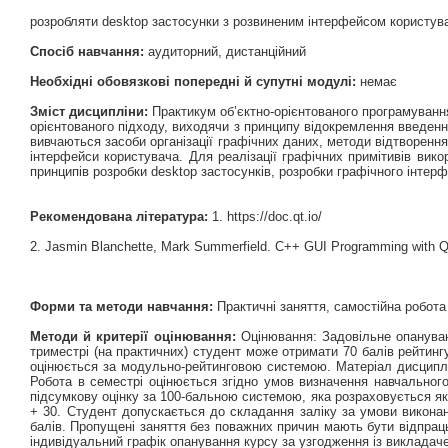
розробляти desktop застосунки з розвиненим інтерфейсом користува
Спосіб навчання:
аудиторний, дистанційний
Необхідні обовязкові попередні й супутні модулі:
немає
Зміст дисципліни:
Практикум об’єктно-орієнтованого програмування 
орієнтованого підходу, виходячи з принципу відокремлення введення
вивчаються засоби організації графічних даних, методи відтворення
інтерфейси користувача. Для реалізації графічних примітивів вик
принципів розробки desktop застосунків, розробки графічного інте
Рекомендована література:
1. https://doc.qt.io/
2. Jasmin Blanchette, Mark Summerfield. C++ GUI Programming with Qt 
Форми та методи навчання:
Практичні заняття, самостійна робота
Методи й критерії оцінювання:
Оцінювання: Задовільне опануванн
триместрі (на практичних) студент може отримати 70 балів рейтинг
оцінюється за модульно-рейтинговою системою. Матеріал дисциплі
Робота в семестрі оцінюється згідно умов визначення навчальног
підсумкову оцінку за 100-бальною системою, яка розраховується як н
+ 30. Студент допускається до складання заліку за умови виконан
балів. Пропущені заняття без поважних причин мають бути відпрац
індивідуальний графік опанування курсу за узгодження із викладач