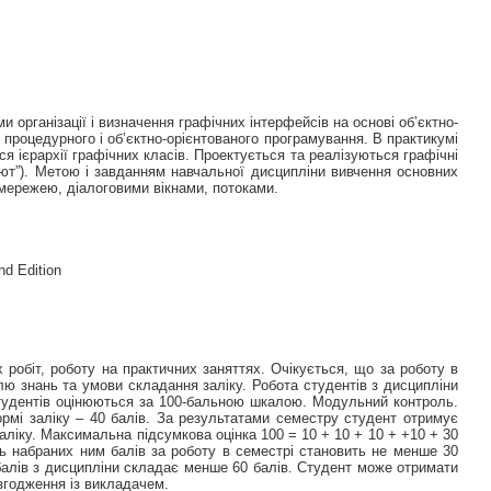
 організації і визначення графічних інтерфейсів на основі об’єктно-
 процедурного і об’єктно-орієнтованого програмування. В практикумі
я ієрархії графічних класів. Проектується та реалізуються графічні
’ют”). Метою і завданням навчальної дисципліни вивчення основних
 мережею, діалоговими вікнами, потоками.
nd Edition
робіт, роботу на практичних заняттях. Очікується, що за роботу в
лю знань та умови складання заліку. Робота студентів з дисципліни
студентів оцінюються за 100-бальною шкалою. Модульний контроль.
рмі заліку – 40 балів. За результатами семестру студент отримує
заліку. Максимальна підсумкова оцінка 100 = 10 + 10 + 10 + +10 + 30
ть набраних ним балів за роботу в семестрі становить не менше 30
балів з дисципліни складає менше 60 балів. Студент може отримати
згодження із викладачем.