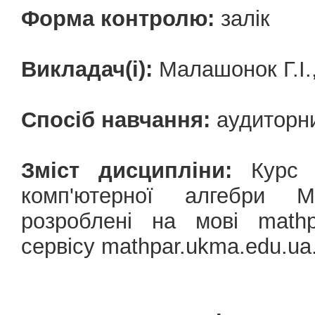
Форма контролю:
залік
Викладач(і):
Малашонок Г.І.,
Спосіб навчання:
аудиторн
Зміст дисципліни:
Курс з
комп'ютерної алгебри Ma
розроблені на мові mathp
сервісу mathpar.ukma.edu.ua