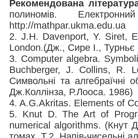
Рекомендована література
полиномів. Електронн
http://mathpar.ukma.edu.ua
2. J.H. Davenport, Y. Siret, 
London.(Дж., Сире І., Турньє
3. Computer algebra. Symbolic
Buchberger, J. Collins, R. 
Символьні та алгебраїчні о
Дж.Коллінза, Р.Лооса. 1986)
4. A.G.Akritas. Elements of C
5. Knut D. The Art of Prog
numerical algorithms. (Кнут
томах. Т.2. Напів-чисельні а