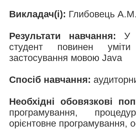
Викладач(і):
Глибовець А.М.,
Результати навчання:
У р
студент повинен уміти
застосування мовою Java
Спосіб навчання:
аудиторн
Необхідні обовязкові поп
програмування, процеду
орієнтовне програмування, о