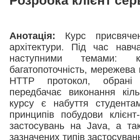
Розробка клієнт се
Анотація:
Курс присвячен
архітектури. Під час нав
наступними темами: кл
багатопоточність, мережева 
HTTP протокол, обрані
передбачає виконання кіл
курсу є набуття студента
принципів побудови клієнт
застосувань на Java, а та
зазначених типів застосуван