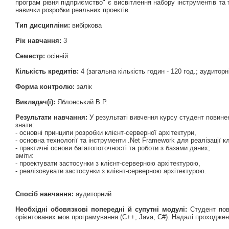
програм рівня підприємство" є висвітлення набору інструментів та
навички розробки реальних проектів.
Тип дисципліни:
вибіркова
Рік навчання:
3
Семестр:
осінній
Кількість кредитів:
4 (загальна кількість годин - 120 год.; аудиторні 
Форма контролю:
залік
Викладач(і):
Яблонський В.Р.
Результати навчання:
У результаті вивчення курсу студент повине
знати:
- основні принципи розробки клієнт-серверної архітектури,
- основна технології та інструменти .Net Framework для реалізації к
- практичні основи багатопоточності та роботи з базами даних;
вміти:
- проектувати застосунки з клієнт-серверною архітектурою,
- реалізовувати застосунки з клієнт-серверною архітектурою.
Спосіб навчання:
аудиторний
Необхідні обовязкові попередні й супутні модулі:
Студент пови
орієнтованих мов програмування (C++, Java, C#). Надалі проходже