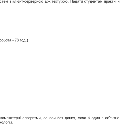
истем з клієнт-серверною архітектурою. Надати студентам практичні
робота - 78 год.)
комп'ютерні алгоритми, основи баз даних, хоча б один з об'єктно-
ологій.