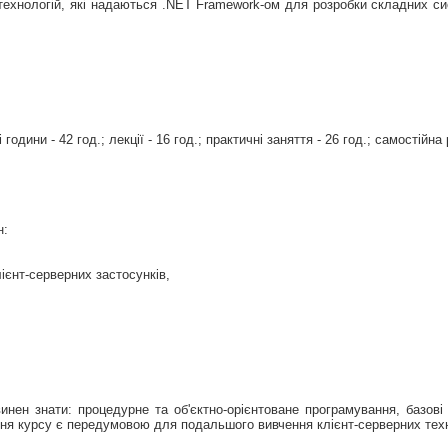
 технологій, які надаються .NET Framework-ом для розробки складних с
години - 42 год.; лекції - 16 год.; практичні заняття - 26 год.; самостійна 
н:
лієнт-серверних застосунків,
нен знати: процедурне та об'єктно-орієнтоване програмування, базові 
ння курсу є передумовою для подальшого вивчення клієнт-серверних техн