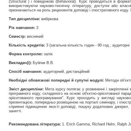
(Structural ) і поведінкові (Behavioral). Курс проводиться в форм
використовуючи науково-технічну літературу, доступні або власн
призначаються на роль рецензентів доповіді і ілюстративного коду
Тип дисципліни:
вибіркова
Рік навчання:
3
Семестр:
весняний
Кількість кредитів:
3 (загальна кількість годин - 90 год.; аудиторні г
Форма контролю:
залік
Викладач(і):
Бублик В.В.
Спосіб навчання:
аудиторний, дистанційний
Необхідні обовязкові попередні й супутні модулі:
Методи об’єкт
Зміст дисципліни:
Мета курсу полягає у розвиненні і закріпленні 
програмного коду, складеного на основі об'єктно-орієнтованої парад
орієнтованого програмування". Курс проходить у вигляді науков
презентацією, попередньо розміщеною на порталі семінару, і ілюст
сприянні підвищенню якості доповіді, пошуку додаткових джерел, 
занятті.
Рекомендована література:
1. Erich Gamma, Richard Helm, Ralph Joh