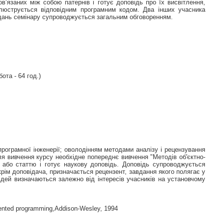
пов’язаних між собою патернів і готує доповідь про їх висвітлення,
і ілюструється відповідним програмним кодом. Два інших учасника
сідань семінару супроводжується загальним обговоренням.
бота - 64 год.)
програмної інженерії; оволодінням методами аналізу і рецензування
 Для вивчення курсу необхідне попереднє вивчення "Методів об'єктно-
 або статтю і готує наукову доповідь. Доповідь супроводжується
рім доповідача, призначається рецензент, завдання якого полягає у
ідей визначаються залежно від інтересів учасників на установчому
riented programming,Addison-Wesley, 1994