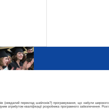
ів (невдалий переклад шаблонів?) програмування, що набули широкого
ним атрибутом кваліфікації розробника програмного забезпечення. Розгляд