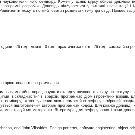
аті науково-технічного семінару. Кожен учасник курсу обирає декілька 
і програмні розробки. Доповідь відбувається у вигляді презентації 
. Рецензенти можуть поглиблювати і розвивати тему доповіді. Процес за
одини - 26 год.; лекції - 0 год.; практичні заняття - 26 год.; самостійна ро
но-орієнтованого програмування
вмінь самостійно опрацьовувати складну науково-технічну літературу з 
игми із складних типів ієрархій, програмних ідіом і проектних взірців.
ого семінару, кожен учасник якого самостійно реферує обраний розділ
рується підготовленим автором програмним кодом. Для кожної доповіді, к
демонстраційних матеріалів. Література для реферування і теми допов
nson, and John Vlissides, Design patterns, software engineering, object-o