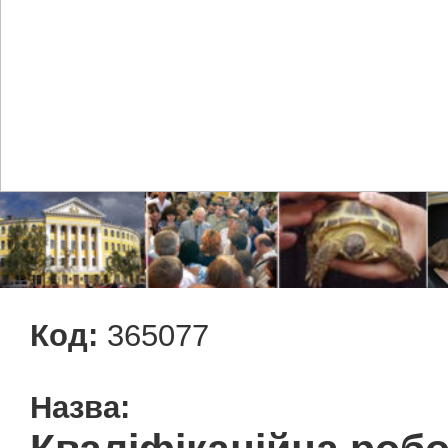
Код:
365077
Назва: