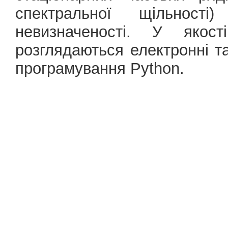
спектральної щільност
невизначеності. У якост
розглядаються електронні та
програмування Python.