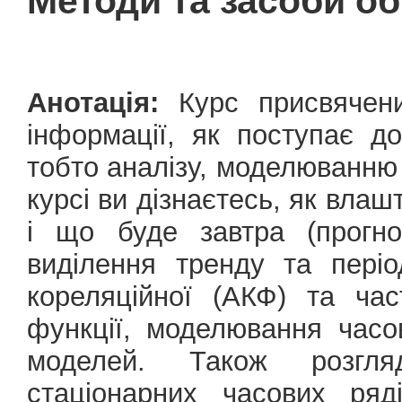
Методи та засоби об
Анотація:
Курс присвячени
інформації, як поступає д
тобто аналізу, моделюванню 
курсі ви дізнаєтесь, як влаш
і що буде завтра (прогно
виділення тренду та періо
кореляційної (АКФ) та час
функції, моделювання час
моделей. Також розгляд
стаціонарних часових ря