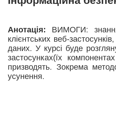
Інформаційна безпек
Анотація:
ВИМОГИ: знання
клієнтських веб-застосунків
даних. У курсі буде розгляну
застосунках(їх компонент
призводять. Зокрема метод
усунення.