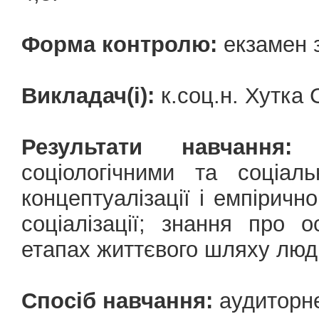
Форма контролю:
екзамен з
Викладач(і):
к.соц.н. Хутка
Результати навчання:
о
соціологічними та соціал
концептуалізації і емпірично
соціалізації; знання про о
етапах життєвого шляху люд
Спосіб навчання:
аудиторн