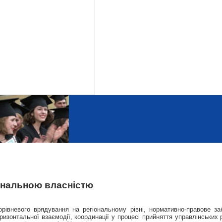
унальною власністю
рівневого врядування на регіональному рівні, нормативно-правове заб
оризонтальної взаємодії, координації у процесі прийняття управлінськи