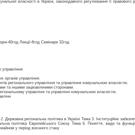
унальної власності в Україні, законодавчого регулювання її правового
орні-40год Лекції-8год Семінари 32год
о управління.
их органів управління.
ентів регіонального управління та управління комунальною власністю.
рами та іншими зацікавленими сторонами.
регіональному управлінні та управлінні комунальною власністю.
авлінн
. Державна регіональна політика в Україні Тема 3. Інституційне забезпе
нальна політика Європейського Союзу Тема 6. Поняття, види та функції
майном у період воєнного стану