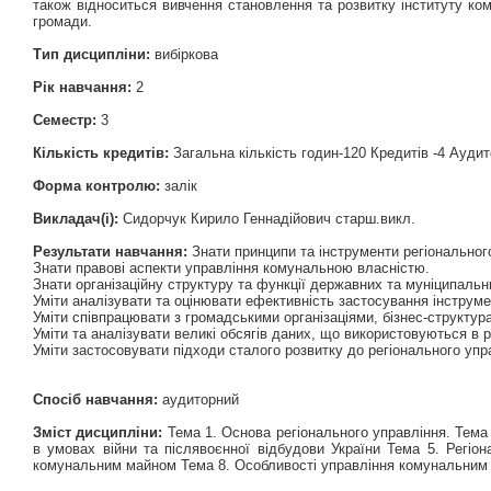
також відноситься вивчення становлення та розвитку інституту ком
громади.
Тип дисципліни:
вибіркова
Рік навчання:
2
Семестр:
3
Кількість кредитів:
Загальна кількість годин-120 Кредитів -4 Аудит
Форма контролю:
залік
Викладач(і):
Сидорчук Кирило Геннадійович старш.викл.
Результати навчання:
Знати принципи та інструменти регіональног
Знати правові аспекти управління комунальною власністю.
Знати організаційну структуру та функції державних та муніципальн
Уміти аналізувати та оцінювати ефективність застосування інструм
Уміти співпрацювати з громадськими організаціями, бізнес-структу
Уміти та аналізувати великі обсягів даних, що використовуються в 
Уміти застосовувати підходи сталого розвитку до регіонального упр
Спосіб навчання:
аудиторний
Зміст дисципліни:
Тема 1. Основа регіонального управління. Тема 2
в умовах війни та післявоєнної відбудови України Тема 5. Регіо
комунальним майном Тема 8. Особливості управління комунальним 