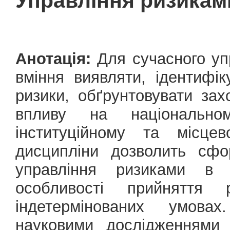
Управління ризиками
Анотація:
Для сучасного уп
вміння виявляти, ідентифік
ризики, обґрунтовувати захо
впливу на національному
інституційному та місце
дисципліни дозволить сф
управління ризиками в 
особливості прийняття
індетермінованих умова
науковими дослідженнями 