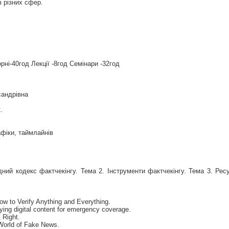
 різних сфер.
рні-40год Лекції -8год Семінари -32год
сандрівна
.
афіки, таймлайнів
ний кодекс фактчекінгу. Тема 2. Інструменти фактчекінгу. Тема 3. Ресу
How to Verify Anything and Everything.
fying digital content for emergency coverage.
 Right.
 World of Fake News.