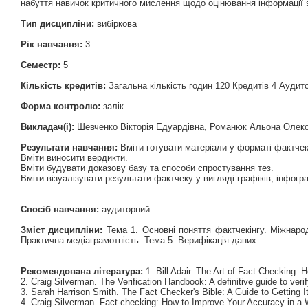
набуття навичок критичного мислення щодо оцінювання інформації з
Тип дисципліни:
вибіркова
Рік навчання:
3
Семестр:
5
Кількість кредитів:
Загальна кількість годин 120 Кредитів 4 Аудито
Форма контролю:
залік
Викладач(і):
Шевченко Вікторія Едуардівна, Романюк Альона Олек
Результати навчання:
Вміти готувати матеріали у форматі фактчек
Вміти виносити вердикти.
Вміти будувати доказову базу та способи спростування тез.
Вміти візуалізувати результати фактчеку у вигляді графіків, інфогр
Спосіб навчання:
аудиторний
Зміст дисципліни:
Тема 1. Основні поняття фактчекінгу. Міжнарод
Практична медіаграмотність. Тема 5. Верифікація даних.
Рекомендована література:
1. Bill Adair. The Art of Fact Checking: 
2. Craig Silverman. The Verification Handbook: A definitive guide to veri
3. Sarah Harrison Smith. The Fact Checker's Bible: A Guide to Getting It
4. Craig Silverman. Fact-checking: How to Improve Your Accuracy in a