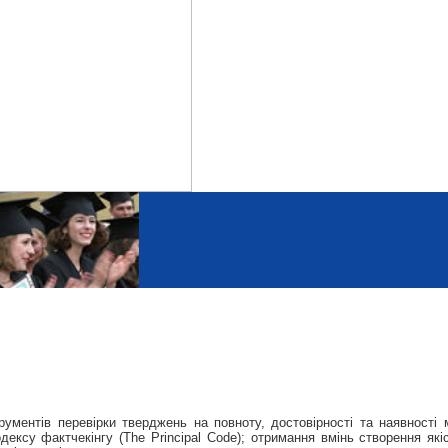
ментів перевірки тверджень на повноту, достовірності та наявності ма
кодексу фактчекінгу (The Principal Code); отримання вмінь створення як