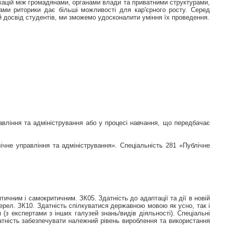
ікацій між громадянами, органами влади та приватними структурами,
мами риторики дає більші можливості для кар'єрного росту. Серед
й досвід студентів, ми зможемо удосконалити уміння їх проведення.
равління та адміністрування або у процесі навчання, що передбачає
лічне управління та адміністрування». Спеціальність 281 «Публічне
ичним і самокритичним. ЗК05. Здатність до адаптації та дії в новій
жерел. ЗК10. Здатність спілкуватися державною мовою як усно, так і
(з експертами з інших галузей знань/видів діяльності). Спеціальні
Здатність забезпечувати належний рівень вироблення та використання