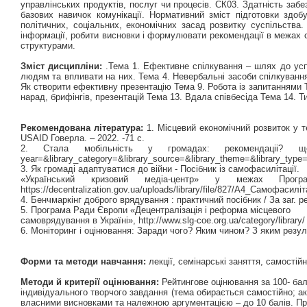
управлінських продуктів, послуг чи процесів. СК03. Здатність за
базових навичок комунікації. Нормативний зміст підготовки здоб
політичних, соціальних, економічних засад розвитку суспільств
інформації, робити висновки і формулювати рекомендації в межах 
структурами.
Зміст дисципліни:
.Тема 1. Ефективне спілкування – шлях до успі
людям та впливати на них. Тема 4. Невербальні засоби спілкування
Як створити ефективну презентацію Тема 9. Робота із запитаннями Т
нарад, брифінгів, презентацій Тема 13. Вдала співбесіда Тема 14. Т
Рекомендована література:
1. Місцевий економічний розвиток у т
USAID Говерла. – 2022. -71 с.
2. Стала мобільність у громадах: рекомендаціі? щод
year=&library_category=&library_source=&library_theme=&library_type
3. Як громаді адаптуватися до війни - Посібник із самофасилітації.
«Український кризовий медіа-центр» у межах Про
https://decentralization.gov.ua/uploads/library/file/827/A4_Самофасилі
4. Бенчмаркінг доброго врядування : практичний посібник / За заг. р
5. Програма Ради Європи «Децентралізація і реформа місцевого
самоврядування в Україні», http://www.slg-coe.org.ua/category/library/
6. Моніторинг і оцінювання: Заради чого? Яким чином? З яким резул
Форми та методи навчання:
лекції, семінарські заняття, самостій
Методи й критерії оцінювання:
Рейтингове оцінювання за 100- ба
індивідуального творчого завдання (тема обирається самостійно; акт
власними висновками та належною аргументацією – до 10 балів. През