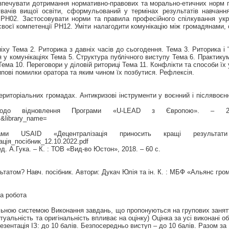
безпечувати дотримання нормативно-правових та морально-етичних норм п
увачів вищої освіти, сформульований у термінах результатів навчанн
а. РН02. Застосовувати норми та правила професійного спілкування ук
своєї компетенції РН12. Уміти налагодити комунікацію між громадянами,
ху Тема 2. Риторика з давніх часів до сьогодення. Тема 3. Риторика і 
 у комунікаціях Тема 5. Структура публічного виступу Тема 6. Практикум
ема 10. Переговори у діловій риториці Тема 11. Конфлікти та способи їх 
ипові помилки оратора та яким чином їх позбутися. Рефлексія.
ериторіальних громадах. Антикризові інструменти у воєнний і післявоєн
о відновлення Програми «U-LEAD з Європою». – 2023. – 
=&library_name=
грами USAID «Децентралізація приносить кращі резул
тація_посібник_12.10.2022.pdf
ед. А.Гука. – К. : ТОВ «Вид-во Юстон», 2018. – 60 с.
ьтатом? Навч. посібник. Автори: Дукач Юлія та ін. К. : МБФ «Альянс гром
на робота
льною системою Виконання завдань, що пропонуються на групових занятт
уальність та оригінальність впливає на оцінку) Оцінка за усі виконані об
ентація ІЗ: до 10 балів. Безпосередньо виступ – до 10 балів. Разом за І