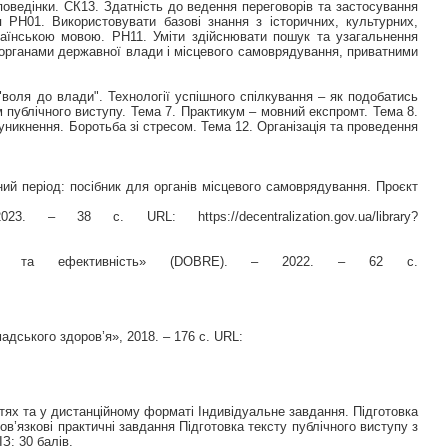
оведінки. СК13. Здатність до ведення переговорів та застосування
я РН01. Використовувати базові знання з історичних, культурних,
раїнською мовою. РН11. Уміти здійснювати пошук та узагальнення
 органами державної влади і місцевого самоврядування, приватними
"воля до влади". Технології успішного спілкування – як подобатись
 публічного виступу. Тема 7. Практикум – мовний експромт. Тема 8.
уникнення. Боротьба зі стресом. Тема 12. Організація та проведення
ний період: посібник для органів місцевого самоврядування. Проєкт
38 с. URL: https://decentralization.gov.ua/library?
ьтати та ефективність» (DOBRE). – 2022. – 62 с.
адського здоров’я», 2018. – 176 с. URL:
ях та у дистанційному форматі Індивідуальне завдання. Підготовка
ов’язкові практичні завдання Підготовка тексту публічного виступу з
З: 30 балів.