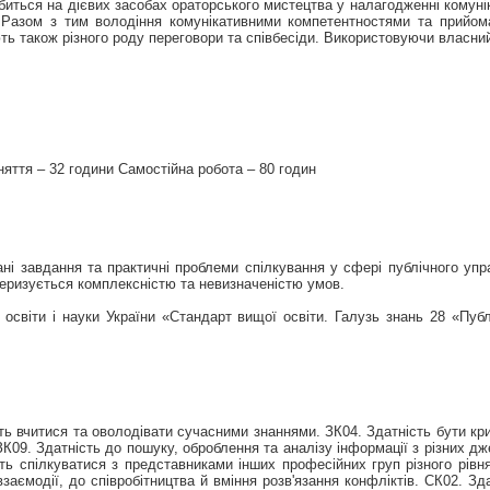
биться на дієвих засобах ораторського мистецтва у налагодженні комун
у. Разом з тим володіння комунікативними компетентностями та прийо
ть також різного роду переговори та співбесіди. Використовуючи власни
аняття – 32 години Самостійна робота – 80 годин
ані завдання та практичні проблеми спілкування у сфері публічного уп
ктеризується комплексністю та невизначеністю умов.
 освіти і науки України «Стандарт вищої освіти. Галузь знань 28 «Пуб
ь вчитися та оволодівати сучасними знаннями. ЗК04. Здатність бути крит
ЗК09. Здатність до пошуку, оброблення та аналізу інформації з різних д
ть спілкуватися з представниками інших професійних груп різного рівня 
взаємодії, до співробітництва й вміння розв'язання конфліктів. СК02. 