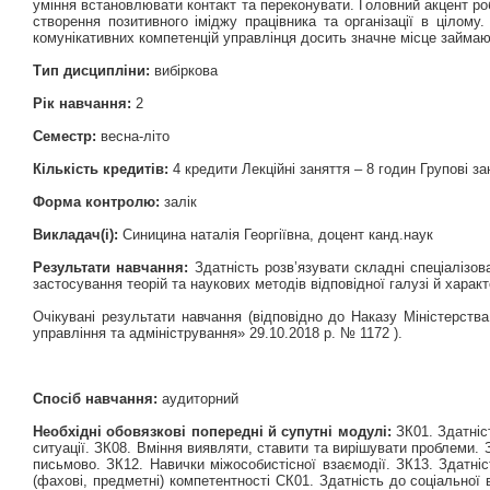
уміння встановлювати контакт та переконувати. Головний акцент ро
створення позитивного іміджу працівника та організації в цілом
комунікативних компетенцій управлінця досить значне місце займаю
Тип дисципліни:
вибіркова
Рік навчання:
2
Семестр:
весна-літо
Кількість кредитів:
4 кредити Лекційні заняття – 8 годин Групові з
Форма контролю:
залік
Викладач(і):
Синицина наталія Георгіївна, доцент канд.наук
Результати навчання:
Здатність розв’язувати складні спеціалізов
застосування теорій та наукових методів відповідної галузі й хара
Очікувані результати навчання (відповідно до Наказу Міністерства
управління та адміністрування» 29.10.2018 р. № 1172 ).
Спосіб навчання:
аудиторний
Необхідні обовязкові попередні й супутні модулі:
ЗК01. Здатніст
ситуації. ЗК08. Вміння виявляти, ставити та вирішувати проблеми. 
письмово. ЗК12. Навички міжособистісної взаємодії. ЗК13. Здатніс
(фахові, предметні) компетентності СК01. Здатність до соціальної 