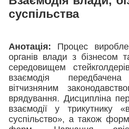
Взаємодія влади, бі
суспільства
Анотація:
Процес вироблен
органів влади з бізнесом 
середовищем стейкголдерів
взаємодія передбачена
вітчизняним законодавст
врядування. Дисципліна пе
взаємодії у трикутнику «
суспільство», а також фор