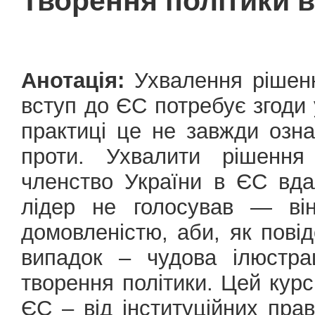
Творення політики 
Анотація:
Ухвалення рішенн
вступ до ЄС потребує згоди 
практиці це не завжди озна
проти. Ухвалити рішення
членство України в ЄС вда
лідер не голосував — ві
домовленістю, аби, як пові
випадок – чудова ілюстра
творення політики. Цей кур
ЄС – від інституційних пра