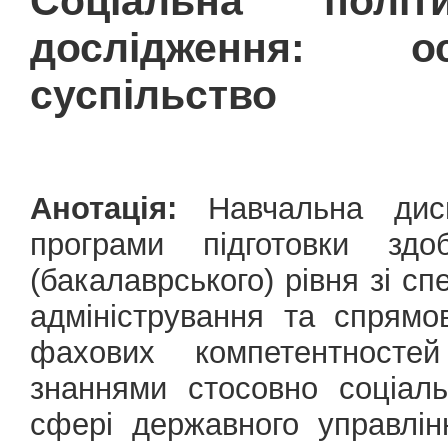
Соціальна політ
дослідження: ос
суспільство
Анотація:
Навчальна дисц
програми підготовки здо
(бакалаврського) рівня зі сп
адміністрування та спрям
фахових компетентносте
знаннями стосовно соціаль
сфері державного управлін