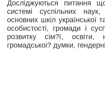
Досліджуються питання що
системі суспільних наук,
основних шкіл української та
особистості, громади і сус
розвитку сім?ї, освіти, 
громадськоі? думки, гендерні