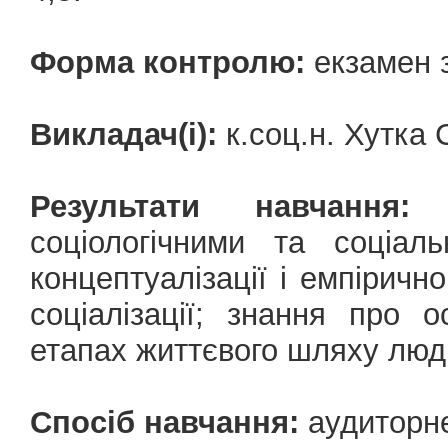
Форма контролю:
екзамен з
Викладач(і):
к.соц.н. Хутка
Результати навчання:
о
соціологічними та соціал
концептуалізації і емпірично
соціалізації; знання про о
етапах життєвого шляху люд
Спосіб навчання:
аудиторн