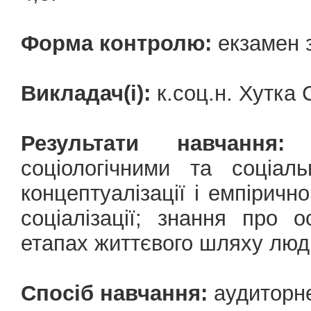
Форма контролю:
екзамен з
Викладач(і):
к.соц.н. Хутка
Результати навчання:
о
соціологічними та соціал
концептуалізації і емпірично
соціалізації; знання про о
етапах життєвого шляху люд
Спосіб навчання:
аудиторн