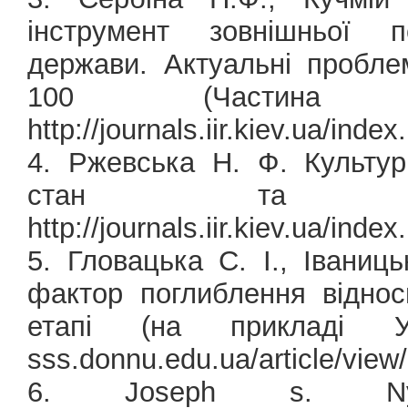
інструмент зовнішньої п
держави. Актуальні пробле
100 (Частина
http://journals.iir.kiev.ua/ind
4. Ржевська Н. Ф. Культур
стан та пер
http://journals.iir.kiev.ua/inde
5. Гловацька C. І., Іваниц
фактор поглиблення відно
етапі (на прикладі Укра
sss.donnu.edu.ua/article/view
6. Joseph s. Ny