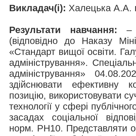
Викладач(і):
Халецька А.А. 
Результати навчання:
– О
(відповідно до Наказу Мін
«Стандарт вищої освіти. Гал
адміністрування». Спеціаль
адміністрування» 04.08.
здійснювати ефективну ко
позицію, використовувати суч
технології у сфері публічног
засадах соціальної відпов
норм. РН10. Представляти ор