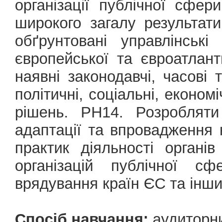
організації публічної сфер
широкого загалу результати
обґрунтовані управлінськ
європейської та євроатланти
наявні законодавчі, часові
політичні, соціальні, економі
рішень. РН14. Розробляти
адаптації та впровадження 
практик діяльності органі
організацій публічної сф
врядування країн ЄС та інши
Спосіб навчання:
аудиторн