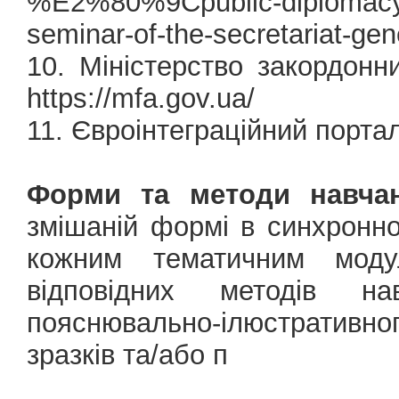
%E2%80%9Cpublic-diplomacy
seminar-of-the-secretariat-gen
10. Міністерство закордонн
https://mfa.gov.ua/
11. Євроінтеграційний портал
Форми та методи навчан
змішаній формі в синхронн
кожним тематичним моду
відповідних методів н
пояснювально-ілюстративно
зразків та/або п