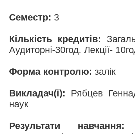
Семестр:
3
Кількість кредитів:
Загаль
Аудиторні-30год. Лекції- 10г
Форма контролю:
залік
Викладач(і):
Рябцев Геннад
наук
Результати навчання:
П