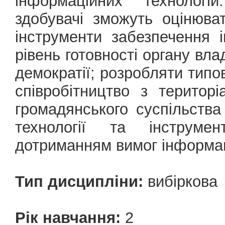
інформаційних технологі
здобувачі зможуть оцінюва
інструменти забезпечення 
рівень готовності органу вл
демократії; розробляти типов
співробітництво з територ
громадянського суспільств
технології та інструме
дотриманням вимог інформац
Тип дисципліни:
вибіркова
Рік навчання:
2