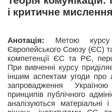
Теорія комунікацій:
і критичне мисленн
Анотація:
Метою курсу 
Європейського Союзу (ЄС) т
компетенції ЄС та РЄ, перс
При вивченні курсу приділя
іншим аспектам угоди про 
запровадження Україною
принципів публічного адмін
аналізуються матеріальні 