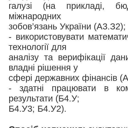
галузі (на прикладі, бю
міжнародних
зобов’язань України (А3.З2);
- використовувати математи
технології для
аналізу та верифікації дан
владні рішення у
сфері державних фінансів (А
- здатні працювати в ком
результати (Б4.У;
Б4.У3; Б4.У2).