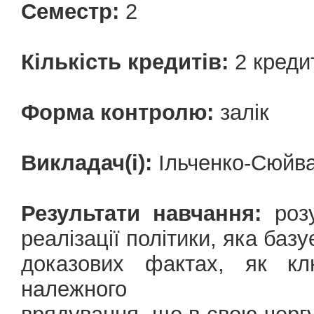
Семестр:
2
Кількість кредитів:
2 креди
Форма контролю:
залік
Викладач(і):
Ільченко-Сюйва
Результати навчання:
розу
реалізації політики, яка базу
доказових фактах, як кл
належного