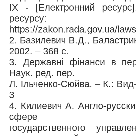
IX - [Електронний ресурс
ресурсу:
https://zakon.rada.gov.ua/la
2. Базилевич В.Д., Баластрик
2002. – 368 с.
3. Державні фінанси в пер
Наук. ред. пер.
Л. Ільченко-Сюйва. – К.: Вид-в
3
4. Килиевич А. Англо-русск
сфере
государственного управл