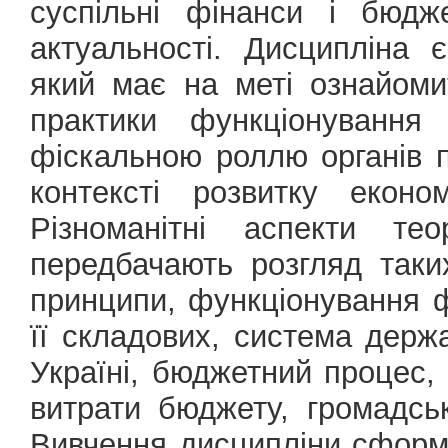
суспільні фінанси і бюдж
актуальності. Дисципліна 
який має на меті ознайоми
практики функціонування
фіскальною роллю органів п
контексті розвитку еконо
Різноманітні аспекти те
передбачають розгляд таки
принципи, функціонування ф
її складових, система держа
Україні, бюджетний процес,
витрати бюджету, громадсь
Вивчення дисципліни сформу