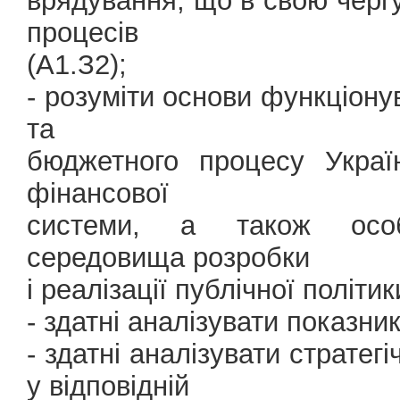
врядування, що в свою черг
процесів
(А1.З2);
- розуміти основи функціон
та
бюджетного процесу Україн
фінансової
системи, а також особли
середовища розробки
і реалізації публічної політик
- здатні аналізувати показник
- здатні аналізувати стратег
у відповідній