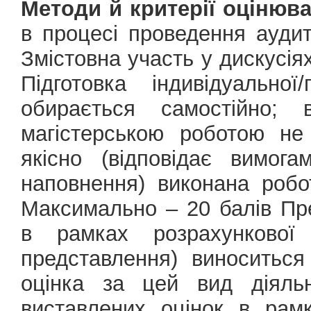
Методи й критерії оцінюва
в процесі проведення ауди
Змістовна участь у дискусія
Підготовка індивідуально
обирається самостійно; 
магістерською роботою не
якісно (відповідає вимог
наповнення) виконана робо
Максимально – 20 балів Пре
в рамках розрахункової 
представлення) виноситьс
оцінка за цей вид діяль
виставлених оцінок в рам