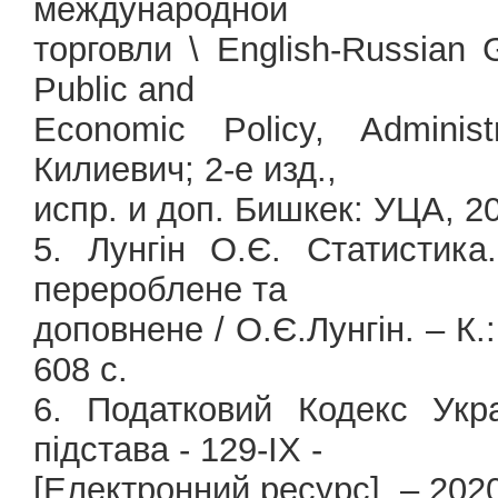
международной
торговли \ English-Russian 
Public and
Economic Policy, Adminis
Килиевич; 2-е изд.,
испр. и доп. Бишкек: УЦА, 20
5. Лунгін О.Є. Статистика.
перероблене та
доповнене / О.Є.Лунгін. – К.
608 с.
6. Податковий Кодекс Укр
підстава - 129-IX -
[Електронний ресурс]. – 202