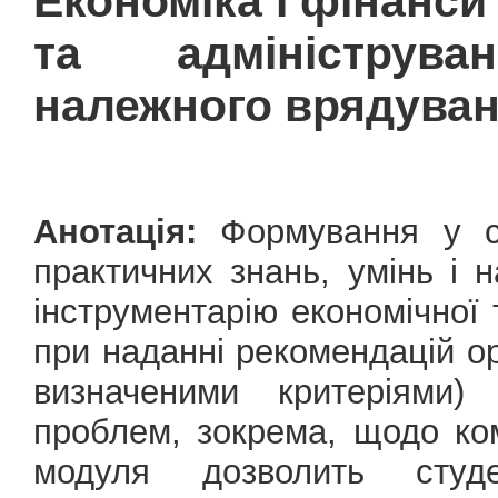
Економіка і фінанси
та адмініструв
належного врядува
Анотація:
Формування у ст
практичних знань, умінь і 
інструментарію економічної 
при наданні рекомендацій о
визначеними критеріями) 
проблем, зокрема, щодо ком
модуля дозволить студе