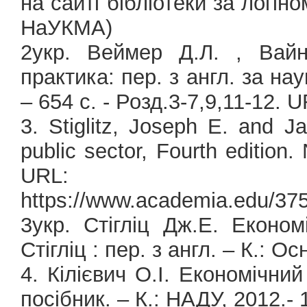
на сайті бібліотеки за логі
НаУКМА)
2укр. Веймер Д.Л. , Вайні
практика: пер. з англ. за нау
– 654 с. - Розд.3-7,9,11-12. U
3. Stiglitz, Joseph E. and 
public sector, Fourth edition
URL:
https://www.academia.edu/37
3укр. Стігліц Дж.Е. Еконо
Стігліц : пер. з англ. – К.: О
4. Кілієвич О.І. Економічний
посібник. – К.: НАДУ, 2012.- 