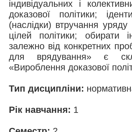
індивідуальних і колектив
доказової політики; іден
(наслідки) втручання уряду
цілей політики; обирати і
залежно від конкретних про
для врядування» є скл
«Вироблення доказової полі
Тип дисципліни:
нормативн
Рік навчання:
1
Семестр:
2