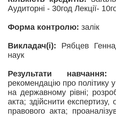
Аудиторні - 30год Лекції- 10
Форма контролю:
залік
Викладач(і):
Рябцев Геннад
наук
Результати навчання:
П
рекомендацію про політику 
на державному рівні; розро
акта; здійснити експертизу,
правового акта; проаналізу