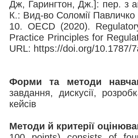
Дж, Гарингтон, Дж.]: пер. з а
К.: Вид-во Соломії Павличко 
10. OECD (2020). Regulato
Practice Principles for Regul
URL: https://doi.org/10.1787/
Форми та методи навча
завдання, дискусії, розроб
кейсів
Методи й критерії оцінюва
100 points) consists of fo