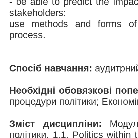
- be able to predict the impa
stakeholders;
use methods and forms of p
process.
Спосіб навчання:
аудитрни
Необхідні обовязкові попе
процедури політики; Економ
Зміст дисципліни:
Модуль
політики. 1.1. Politics within 