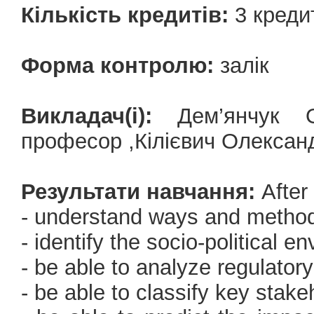
Кількість кредитів:
3 креди
Форма контролю:
залік
Викладач(і):
Дем’янчук Ол
професор ,Кілієвич Олексан
Результати навчання:
After 
- understand ways and method
- identify the socio-political e
- be able to analyze regulator
- be able to classify key stake