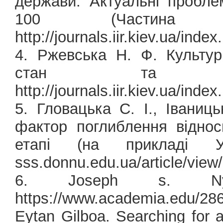
держави. Актуальні пробле
100 (Частина
http://journals.iir.kiev.ua/ind
4. Ржевська Н. Ф. Культур
стан та пер
http://journals.iir.kiev.ua/inde
5. Гловацька C. І., Іваниц
фактор поглиблення відно
етапі (на прикладі Укра
sss.donnu.edu.ua/article/view
6. Joseph s. Ny
https://www.academia.edu/2
Eytan Gilboa. Searching for 