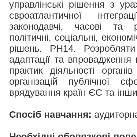
управлінські рішення з ур
євроатлантичної інтегра
законодавчі, часові та 
політичні, соціальні, економі
рішень. РН14. Розробляти
адаптації та впровадження 
практик діяльності органі
організацій публічної сф
врядування країн ЄС та інши
Спосіб навчання:
аудиторн
Необхідні обовязкові попе