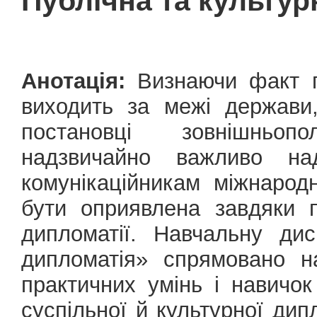
Публічна та культур
Анотація:
Визнаючи факт по
виходить за межі держави,
постановці зовнішньоп
надзвичайно важливо на
комунікаційникам міжнарод
бути оприявлена завдяки п
дипломатії. Навчальну ди
дипломатія» спрямовано н
практичних умінь і навичо
суспільної й культурної дипл