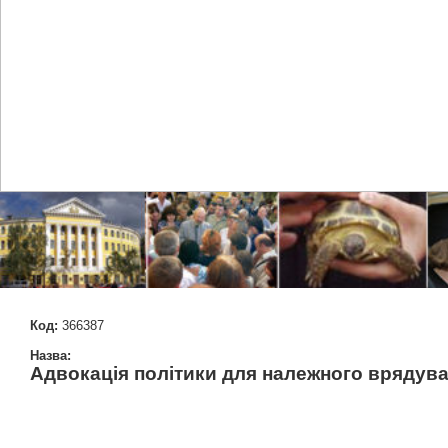
Код:
366387
Назва:
Адвокація політики для належного врядув