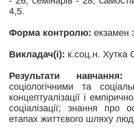
- 26, семінарів - 28, cамост
4,5.
Форма контролю:
екзамен з
Викладач(і):
к.соц.н. Хутка
Результати навчання:
о
соціологічними та соціал
концептуалізації і емпірично
соціалізації; знання про о
етапах життєвого шляху люд