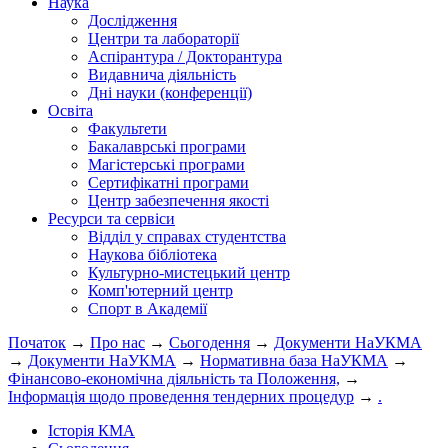
Наука
Дослідження
Центри та лабораторії
Аспірантура / Докторантура
Видавнича діяльність
Дні науки (конференції)
Освіта
Факультети
Бакалаврські програми
Магістерські програми
Сертифікатні програми
Центр забезпечення якості
Ресурси та сервіси
Відділ у справах студентства
Наукова бібліотека
Культурно-мистецький центр
Комп'ютерний центр
Спорт в Академії
Початок
→
Про нас
→
Сьогодення
→
Документи НаУКМА
→
Документи НаУКМА
→
Нормативна база НаУКМА
→
Фінансово-економічна діяльність та Положення,
→
Інформація щодо проведення тендерних процедур
→
.
Історія КМА