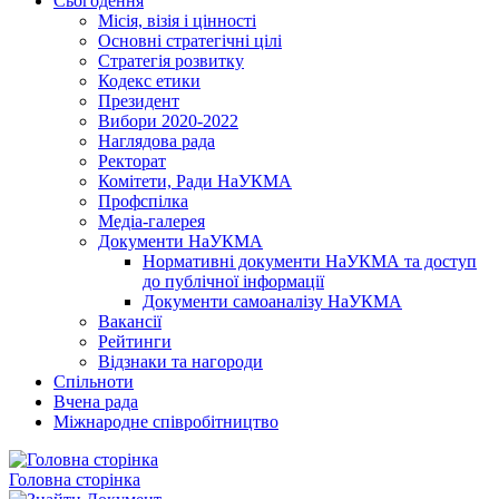
Сьогодення
Місія, візія і цінності
Основні стратегічні цілі
Стратегія розвитку
Кодекс етики
Президент
Вибори 2020-2022
Наглядова рада
Ректорат
Комітети, Ради НаУКМА
Профспілка
Медіа-галерея
Документи НаУКМА
Нормативні документи НаУКМА та доступ
до публічної інформації
Документи самоаналізу НаУКМА
Вакансії
Рейтинги
Відзнаки та нагороди
Спільноти
Вчена рада
Міжнародне співробітництво
Головна сторінка