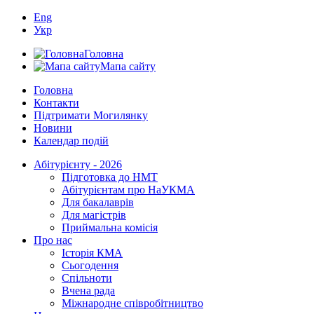
Eng
Укр
Головна
Мапа сайту
Головна
Контакти
Підтримати Могилянку
Новини
Календар подій
Абітурієнту - 2026
Підготовка до НМТ
Абітурієнтам про НаУКМА
Для бакалаврів
Для магістрів
Приймальна комісія
Про нас
Історія КМА
Сьогодення
Спільноти
Вчена рада
Міжнародне співробітництво