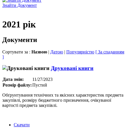
Знайти Документ
2021 рік
Документи
Сортувати за :
Назвою
|
Датою
|
Популярністю
[ За спаданням
]
Друковані книги
Дата змін:
11/27/2023
Розмір файлу:
Пустий
Обґрунтування технічних та якісних характеристик предмета
закупівлі, розміру бюджетного призначення, очікуваної
вартості предмета закупівлі.
Скачати