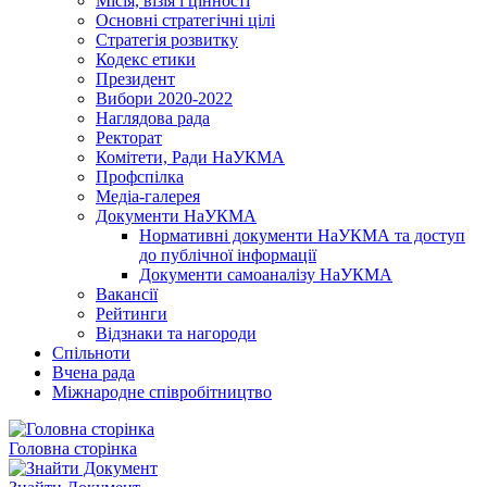
Місія, візія і цінності
Основні стратегічні цілі
Стратегія розвитку
Кодекс етики
Президент
Вибори 2020-2022
Наглядова рада
Ректорат
Комітети, Ради НаУКМА
Профспілка
Медіа-галерея
Документи НаУКМА
Нормативні документи НаУКМА та доступ
до публічної інформації
Документи самоаналізу НаУКМА
Вакансії
Рейтинги
Відзнаки та нагороди
Спільноти
Вчена рада
Міжнародне співробітництво
Головна сторінка