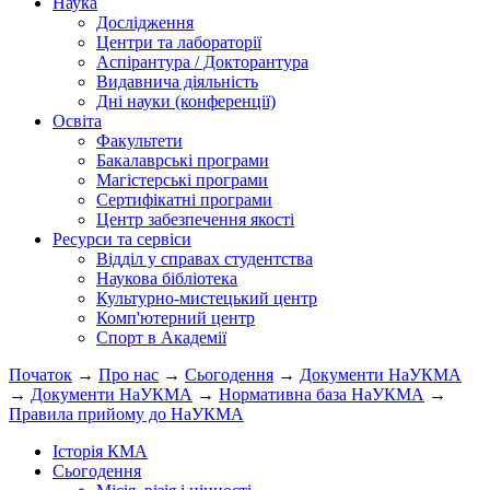
Наука
Дослідження
Центри та лабораторії
Аспірантура / Докторантура
Видавнича діяльність
Дні науки (конференції)
Освіта
Факультети
Бакалаврські програми
Магістерські програми
Сертифікатні програми
Центр забезпечення якості
Ресурси та сервіси
Відділ у справах студентства
Наукова бібліотека
Культурно-мистецький центр
Комп'ютерний центр
Спорт в Академії
Початок
→
Про нас
→
Сьогодення
→
Документи НаУКМА
→
Документи НаУКМА
→
Нормативна база НаУКМА
→
Правила прийому до НаУКМА
Історія КМА
Сьогодення