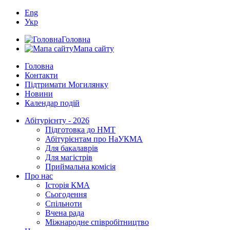
Eng
Укр
Головна
Мапа сайту
Головна
Контакти
Підтримати Могилянку
Новини
Календар подій
Абітурієнту - 2026
Підготовка до НМТ
Абітурієнтам про НаУКМА
Для бакалаврів
Для магістрів
Приймальна комісія
Про нас
Історія КМА
Сьогодення
Спільноти
Вчена рада
Міжнародне співробітництво