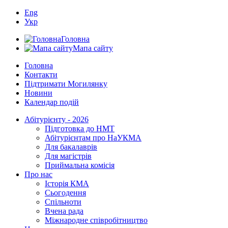
Eng
Укр
Головна
Мапа сайту
Головна
Контакти
Підтримати Могилянку
Новини
Календар подій
Абітурієнту - 2026
Підготовка до НМТ
Абітурієнтам про НаУКМА
Для бакалаврів
Для магістрів
Приймальна комісія
Про нас
Історія КМА
Сьогодення
Спільноти
Вчена рада
Міжнародне співробітництво