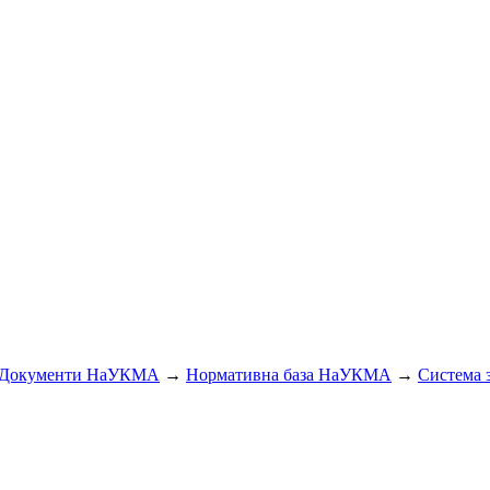
Документи НаУКМА
→
Нормативна база НаУКМА
→
Система з