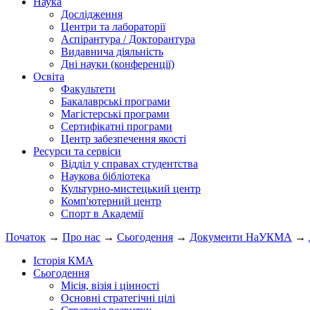
Наука
Дослідження
Центри та лабораторії
Аспірантура / Докторантура
Видавнича діяльність
Дні науки (конференції)
Освіта
Факультети
Бакалаврські програми
Магістерські програми
Сертифікатні програми
Центр забезпечення якості
Ресурси та сервіси
Відділ у справах студентства
Наукова бібліотека
Культурно-мистецький центр
Комп'ютерний центр
Спорт в Академії
Початок
→
Про нас
→
Сьогодення
→
Документи НаУКМА
→
Історія КМА
Сьогодення
Місія, візія і цінності
Основні стратегічні цілі