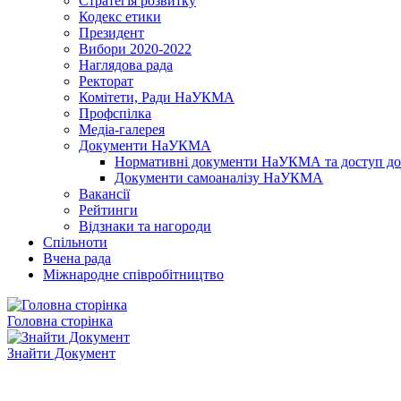
Стратегія розвитку
Кодекс етики
Президент
Вибори 2020-2022
Наглядова рада
Ректорат
Комітети, Ради НаУКМА
Профспілка
Медіа-галерея
Документи НаУКМА
Нормативні документи НаУКМА та доступ до 
Документи самоаналізу НаУКМА
Вакансії
Рейтинги
Відзнаки та нагороди
Спільноти
Вчена рада
Міжнародне співробітництво
Головна сторінка
Знайти Документ