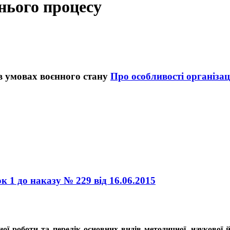
тнього процесу
Про особливості організац
к 1 до наказу № 229 від 16.06.2015
ої роботи та перелік основних видів методичної, наукової й