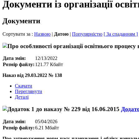
Документи із організації осві
Документи
Сортувати за :
Назвою
|
Датою
|
Популярністю
[ За спаданням ]
Дата змін:
12/13/2022
Розмір файлу:
121.77 Кбайт
Наказ від 29.03.2022 № 138
Скачати
Переглянути
Деталі
Додато
Дата змін:
05/04/2026
Розмір файлу:
6.21 Мбайт
Про затвердження норм часу планування і обліку навчальн