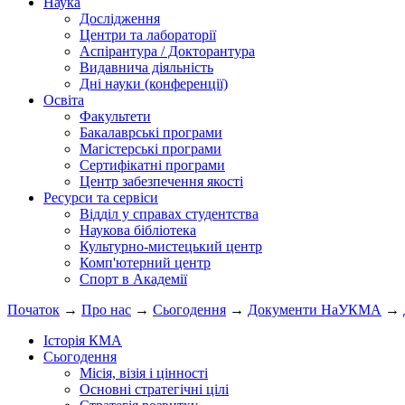
Наука
Дослідження
Центри та лабораторії
Аспірантура / Докторантура
Видавнича діяльність
Дні науки (конференції)
Освіта
Факультети
Бакалаврські програми
Магістерські програми
Сертифікатні програми
Центр забезпечення якості
Ресурси та сервіси
Відділ у справах студентства
Наукова бібліотека
Культурно-мистецький центр
Комп'ютерний центр
Спорт в Академії
Початок
→
Про нас
→
Сьогодення
→
Документи НаУКМА
→
Історія КМА
Сьогодення
Місія, візія і цінності
Основні стратегічні цілі