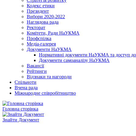
Стратегія розвитку
Кодекс етики
Президент
Вибори 2020-2022
Наглядова рада
Ректорат
Комітети, Ради НаУКМА
Профспілка
Медіа-галерея
Документи НаУКМА
Нормативні документи НаУКМА та доступ до 
Документи самоаналізу НаУКМА
Вакансії
Рейтинги
Відзнаки та нагороди
Спільноти
Вчена рада
Міжнародне співробітництво
Головна сторінка
Знайти Документ