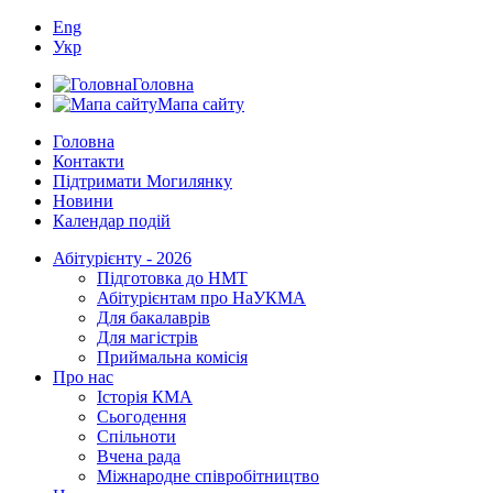
Eng
Укр
Головна
Мапа сайту
Головна
Контакти
Підтримати Могилянку
Новини
Календар подій
Абітурієнту - 2026
Підготовка до НМТ
Абітурієнтам про НаУКМА
Для бакалаврів
Для магістрів
Приймальна комісія
Про нас
Історія КМА
Сьогодення
Спільноти
Вчена рада
Міжнародне співробітництво