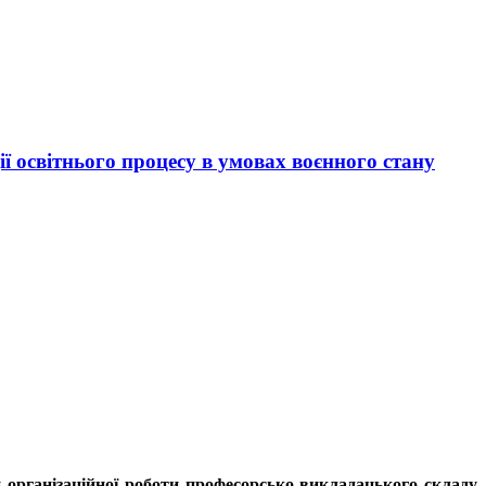
ії освітнього процесу в умовах воєнного стану
 організаційної роботи професорсько-викладацького складу