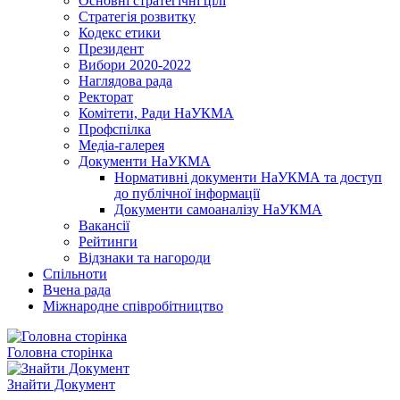
Основні стратегічні цілі
Стратегія розвитку
Кодекс етики
Президент
Вибори 2020-2022
Наглядова рада
Ректорат
Комітети, Ради НаУКМА
Профспілка
Медіа-галерея
Документи НаУКМА
Нормативні документи НаУКМА та доступ
до публічної інформації
Документи самоаналізу НаУКМА
Вакансії
Рейтинги
Відзнаки та нагороди
Спільноти
Вчена рада
Міжнародне співробітництво
Головна сторінка
Знайти Документ