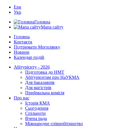
Eng
Укр
Головна
Мапа сайту
Головна
Контакти
Підтримати Могилянку
Новини
Календар подій
Абітурієнту - 2026
Підготовка до НМТ
Абітурієнтам про НаУКМА
Для бакалаврів
Для магістрів
Приймальна комісія
Про нас
Історія КМА
Сьогодення
Спільноти
Вчена рада
Міжнародне співробітництво