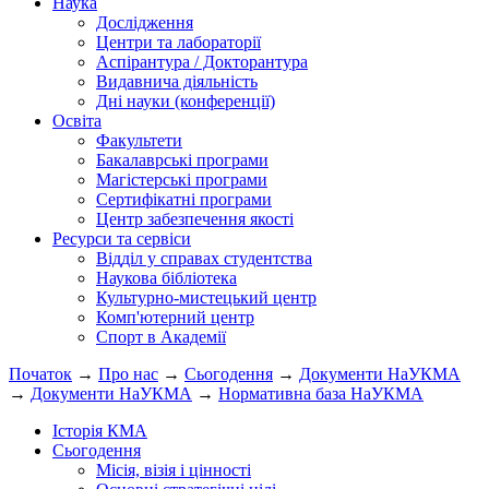
Наука
Дослідження
Центри та лабораторії
Аспірантура / Докторантура
Видавнича діяльність
Дні науки (конференції)
Освіта
Факультети
Бакалаврські програми
Магістерські програми
Сертифікатні програми
Центр забезпечення якості
Ресурси та сервіси
Відділ у справах студентства
Наукова бібліотека
Культурно-мистецький центр
Комп'ютерний центр
Спорт в Академії
Початок
→
Про нас
→
Сьогодення
→
Документи НаУКМА
→
Документи НаУКМА
→
Нормативна база НаУКМА
Історія КМА
Сьогодення
Місія, візія і цінності