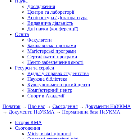
Наука
Дослідження
Центри та лабораторії
Аспірантура / Докторантура
Видавнича діяльність
Дні науки (конференції)
Освіта
Факультети
Бакалаврські програми
Магістерські програми
Сертифікатні програми
Центр забезпечення якості
Ресурси та сервіси
Відділ у справах студентства
Наукова бібліотека
Культурно-мистецький центр
Комп'ютерний центр
Спорт в Академії
Початок
→
Про нас
→
Сьогодення
→
Документи НаУКМА
→
Документи НаУКМА
→
Нормативна база НаУКМА
Історія КМА
Сьогодення
Місія, візія і цінності