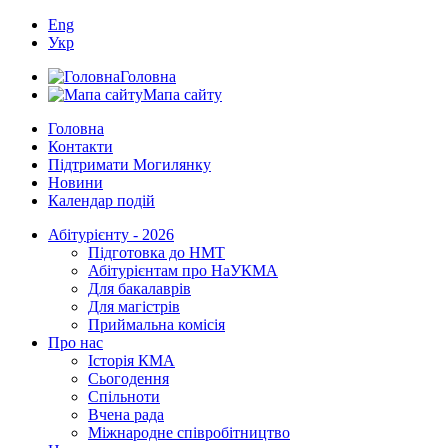
Eng
Укр
Головна
Мапа сайту
Головна
Контакти
Підтримати Могилянку
Новини
Календар подій
Абітурієнту - 2026
Підготовка до НМТ
Абітурієнтам про НаУКМА
Для бакалаврів
Для магістрів
Приймальна комісія
Про нас
Історія КМА
Сьогодення
Спільноти
Вчена рада
Міжнародне співробітництво