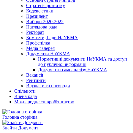
Основні стратегічні цілі
Стратегія розвитку
Кодекс етики
Президент
Вибори 2020-2022
Наглядова рада
Ректорат
Комітети, Ради НаУКМА
Профспілка
Медіа-галерея
Документи НаУКМА
Нормативні документи НаУКМА та доступ
до публічної інформації
Документи самоаналізу НаУКМА
Вакансії
Рейтинги
Відзнаки та нагороди
Спільноти
Вчена рада
Міжнародне співробітництво
Головна сторінка
Знайти Документ