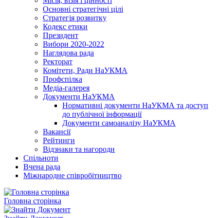
Місія, візія і цінності
Основні стратегічні цілі
Стратегія розвитку
Кодекс етики
Президент
Вибори 2020-2022
Наглядова рада
Ректорат
Комітети, Ради НаУКМА
Профспілка
Медіа-галерея
Документи НаУКМА
Нормативні документи НаУКМА та доступ
до публічної інформації
Документи самоаналізу НаУКМА
Вакансії
Рейтинги
Відзнаки та нагороди
Спільноти
Вчена рада
Міжнародне співробітництво
Головна сторінка