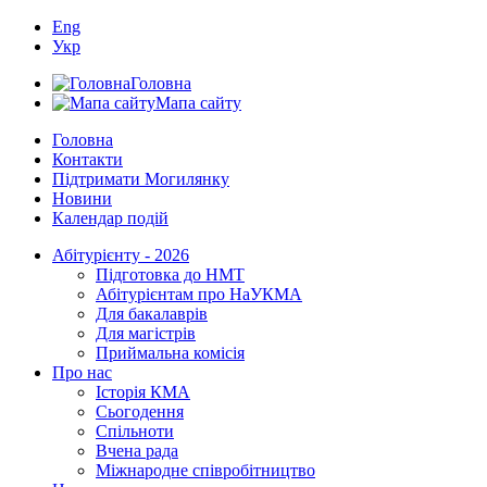
Eng
Укр
Головна
Мапа сайту
Головна
Контакти
Підтримати Могилянку
Новини
Календар подій
Абітурієнту - 2026
Підготовка до НМТ
Абітурієнтам про НаУКМА
Для бакалаврів
Для магістрів
Приймальна комісія
Про нас
Історія КМА
Сьогодення
Спільноти
Вчена рада
Міжнародне співробітництво