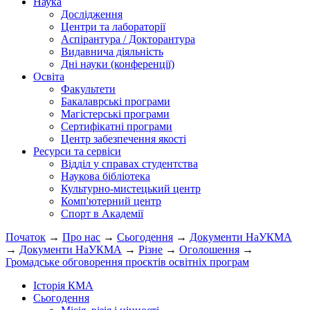
Наука
Дослідження
Центри та лабораторії
Аспірантура / Докторантура
Видавнича діяльність
Дні науки (конференції)
Освіта
Факультети
Бакалаврські програми
Магістерські програми
Сертифікатні програми
Центр забезпечення якості
Ресурси та сервіси
Відділ у справах студентства
Наукова бібліотека
Культурно-мистецький центр
Комп'ютерний центр
Спорт в Академії
Початок
→
Про нас
→
Сьогодення
→
Документи НаУКМА
→
Документи НаУКМА
→
Різне
→
Оголошення
→
Громадське обговорення проєктів освітніх програм
Історія КМА
Сьогодення