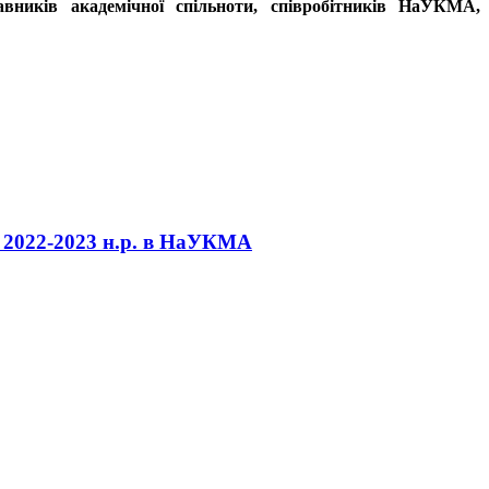
тавників академічної спільноти, співробітників НаУКМА,
нь 2022-2023 н.р. в НаУКМА