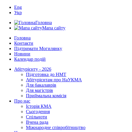
Eng
Укр
Головна
Мапа сайту
Головна
Контакти
Підтримати Могилянку
Новини
Календар подій
Абітурієнту - 2026
Підготовка до НМТ
Абітурієнтам про НаУКМА
Для бакалаврів
Для магістрів
Приймальна комісія
Про нас
Історія КМА
Сьогодення
Спільноти
Вчена рада
Міжнародне співробітництво