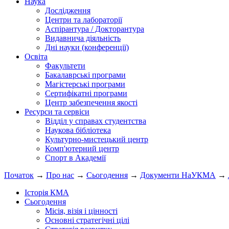
Наука
Дослідження
Центри та лабораторії
Аспірантура / Докторантура
Видавнича діяльність
Дні науки (конференції)
Освіта
Факультети
Бакалаврські програми
Магістерські програми
Сертифікатні програми
Центр забезпечення якості
Ресурси та сервіси
Відділ у справах студентства
Наукова бібліотека
Культурно-мистецький центр
Комп'ютерний центр
Спорт в Академії
Початок
→
Про нас
→
Сьогодення
→
Документи НаУКМА
→
Історія КМА
Сьогодення
Місія, візія і цінності
Основні стратегічні цілі