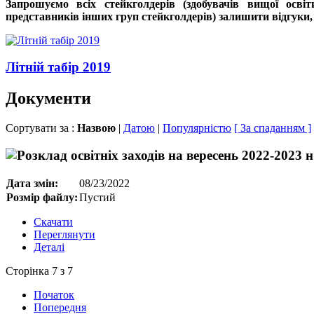
Запрошуємо всіх стейкголдерів (здобувачів вищої освіт
представників інших груп стейкголдерів) залишити відгуки,
Літній табір 2019
Документи
Сортувати за :
Назвою
|
Датою
|
Популярністю
[ За спаданням ]
Дата змін:
08/23/2022
Розмір файлу:
Пустий
Скачати
Переглянути
Деталі
Сторінка 7 з 7
Початок
Попередня