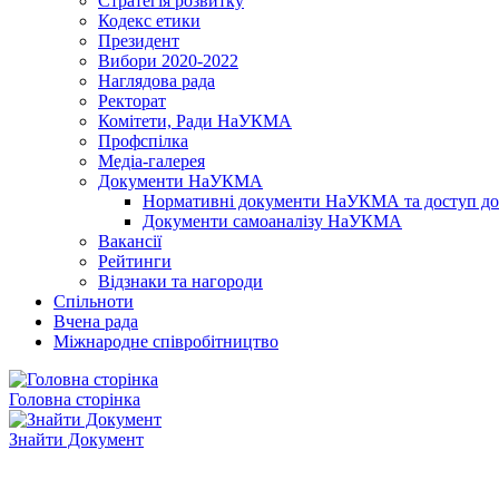
Стратегія розвитку
Кодекс етики
Президент
Вибори 2020-2022
Наглядова рада
Ректорат
Комітети, Ради НаУКМА
Профспілка
Медіа-галерея
Документи НаУКМА
Нормативні документи НаУКМА та доступ до 
Документи самоаналізу НаУКМА
Вакансії
Рейтинги
Відзнаки та нагороди
Спільноти
Вчена рада
Міжнародне співробітництво
Головна сторінка
Знайти Документ