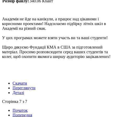
Розмір файлу:
340.06 Кбайт
Академія не йде на канікули, а працює над цікавими і
корисними проектами! Надсилаємо підбірку літніх шкіл в
Академії на різний смак.
У цих програмах можете взяти участь ви та ваші студенти!
Щиро дякуємо Фундації КМА в США за підготовлений
матеріал. Просимо розповсюдити серед ваших студентів та
колег, щоб охопити якомога ширшу аудиторію зацікавлених!
Скачати
Переглянути
Деталі
Сторінка 7 з 7
Початок
Попередня