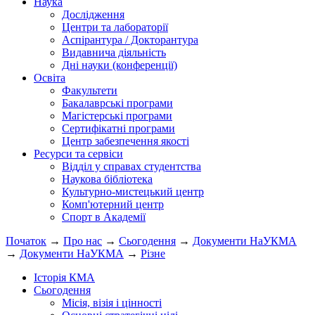
Наука
Дослідження
Центри та лабораторії
Аспірантура / Докторантура
Видавнича діяльність
Дні науки (конференції)
Освіта
Факультети
Бакалаврські програми
Магістерські програми
Сертифікатні програми
Центр забезпечення якості
Ресурси та сервіси
Відділ у справах студентства
Наукова бібліотека
Культурно-мистецький центр
Комп'ютерний центр
Спорт в Академії
Початок
→
Про нас
→
Сьогодення
→
Документи НаУКМА
→
Документи НаУКМА
→
Різне
Історія КМА
Сьогодення
Місія, візія і цінності