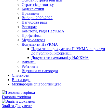
Основні стратегічні цілі
Стратегія розвитку
Кодекс етики
Президент
Вибори 2020-2022
Наглядова рада
Ректорат
Комітети, Ради НаУКМА
Профспілка
Медіа-галерея
Документи НаУКМА
Нормативні документи НаУКМА та доступ
до публічної інформації
Документи самоаналізу НаУКМА
Вакансії
Рейтинги
Відзнаки та нагороди
Спільноти
Вчена рада
Міжнародне співробітництво
Головна сторінка
Знайти Документ