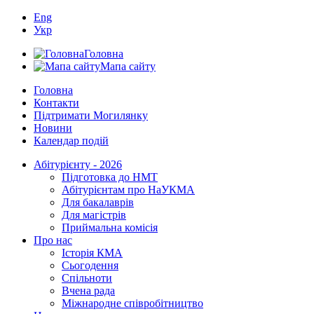
Eng
Укр
Головна
Мапа сайту
Головна
Контакти
Підтримати Могилянку
Новини
Календар подій
Абітурієнту - 2026
Підготовка до НМТ
Абітурієнтам про НаУКМА
Для бакалаврів
Для магістрів
Приймальна комісія
Про нас
Історія КМА
Сьогодення
Спільноти
Вчена рада
Міжнародне співробітництво