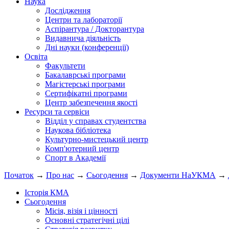
Наука
Дослідження
Центри та лабораторії
Аспірантура / Докторантура
Видавнича діяльність
Дні науки (конференції)
Освіта
Факультети
Бакалаврські програми
Магістерські програми
Сертифікатні програми
Центр забезпечення якості
Ресурси та сервіси
Відділ у справах студентства
Наукова бібліотека
Культурно-мистецький центр
Комп'ютерний центр
Спорт в Академії
Початок
→
Про нас
→
Сьогодення
→
Документи НаУКМА
→
Історія КМА
Сьогодення
Місія, візія і цінності
Основні стратегічні цілі