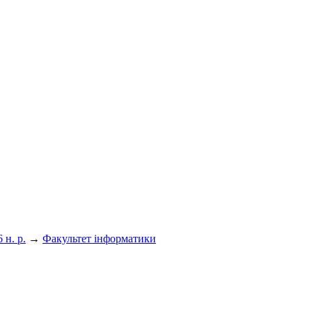
 н. р.
→
Факультет інформатики