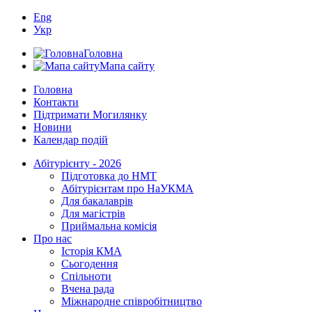
Eng
Укр
Головна
Мапа сайту
Головна
Контакти
Підтримати Могилянку
Новини
Календар подій
Абітурієнту - 2026
Підготовка до НМТ
Абітурієнтам про НаУКМА
Для бакалаврів
Для магістрів
Приймальна комісія
Про нас
Історія КМА
Сьогодення
Спільноти
Вчена рада
Міжнародне співробітництво