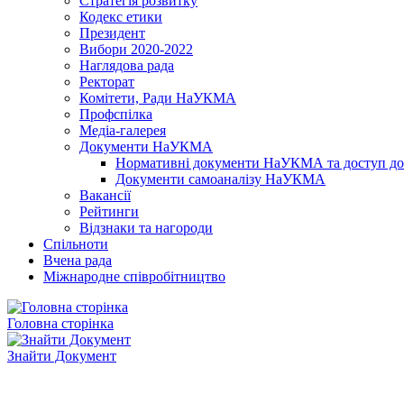
Стратегія розвитку
Кодекс етики
Президент
Вибори 2020-2022
Наглядова рада
Ректорат
Комітети, Ради НаУКМА
Профспілка
Медіа-галерея
Документи НаУКМА
Нормативні документи НаУКМА та доступ до 
Документи самоаналізу НаУКМА
Вакансії
Рейтинги
Відзнаки та нагороди
Спільноти
Вчена рада
Міжнародне співробітництво
Головна сторінка
Знайти Документ