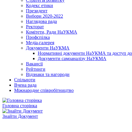
Стратегія розвитку
Кодекс етики
Президент
Вибори 2020-2022
Наглядова рада
Ректорат
Комітети, Ради НаУКМА
Профспілка
Медіа-галерея
Документи НаУКМА
Нормативні документи НаУКМА та доступ до 
Документи самоаналізу НаУКМА
Вакансії
Рейтинги
Відзнаки та нагороди
Спільноти
Вчена рада
Міжнародне співробітництво
Головна сторінка
Знайти Документ