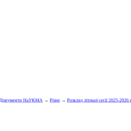
Документи НаУКМА
→
Різне
→
Розклад літньої сесії 2025-2026 н