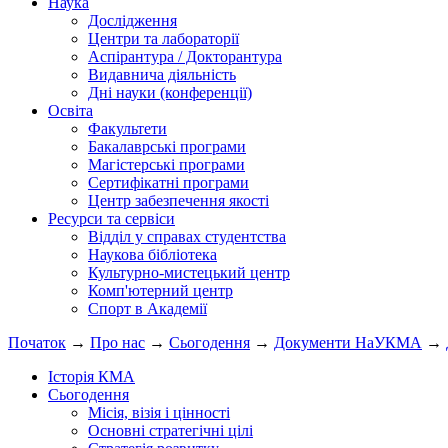
Наука
Дослідження
Центри та лабораторії
Аспірантура / Докторантура
Видавнича діяльність
Дні науки (конференції)
Освіта
Факультети
Бакалаврські програми
Магістерські програми
Сертифікатні програми
Центр забезпечення якості
Ресурси та сервіси
Відділ у справах студентства
Наукова бібліотека
Культурно-мистецький центр
Комп'ютерний центр
Спорт в Академії
Початок
→
Про нас
→
Сьогодення
→
Документи НаУКМА
→
Історія КМА
Сьогодення
Місія, візія і цінності
Основні стратегічні цілі