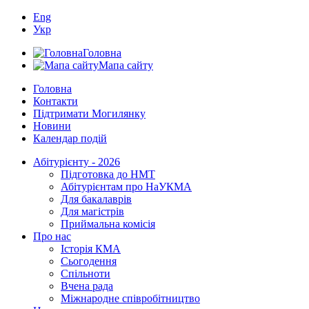
Eng
Укр
Головна
Мапа сайту
Головна
Контакти
Підтримати Могилянку
Новини
Календар подій
Абітурієнту - 2026
Підготовка до НМТ
Абітурієнтам про НаУКМА
Для бакалаврів
Для магістрів
Приймальна комісія
Про нас
Історія КМА
Сьогодення
Спільноти
Вчена рада
Міжнародне співробітництво