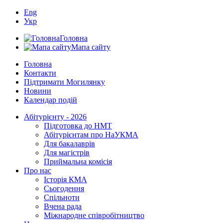
Eng
Укр
Головна
Мапа сайту
Головна
Контакти
Підтримати Могилянку
Новини
Календар подій
Абітурієнту - 2026
Підготовка до НМТ
Абітурієнтам про НаУКМА
Для бакалаврів
Для магістрів
Приймальна комісія
Про нас
Історія КМА
Сьогодення
Спільноти
Вчена рада
Міжнародне співробітництво