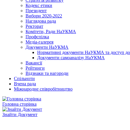
Стратегія розвитку
Кодекс етики
Президент
Вибори 2020-2022
Наглядова рада
Ректорат
Комітети, Ради НаУКМА
Профспілка
Медіа-галерея
Документи НаУКМА
Нормативні документи НаУКМА та доступ до 
Документи самоаналізу НаУКМА
Вакансії
Рейтинги
Відзнаки та нагороди
Спільноти
Вчена рада
Міжнародне співробітництво
Головна сторінка
Знайти Документ