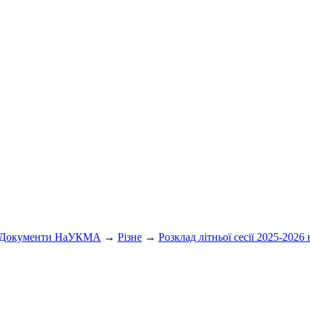
Документи НаУКМА
→
Різне
→
Розклад літньої сесії 2025-2026 н