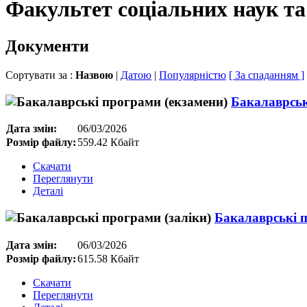
Факультет соціальних наук та
Документи
Сортувати за :
Назвою
|
Датою
|
Популярністю
[ За спаданням ]
Бакалаврськ
Дата змін:
06/03/2026
Розмір файлу:
559.42 Кбайт
Скачати
Переглянути
Деталі
Бакалаврські п
Дата змін:
06/03/2026
Розмір файлу:
615.58 Кбайт
Скачати
Переглянути