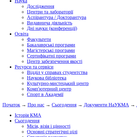
Наука
Дослідження
Центри та лабораторії
Аспірантура / Докторантура
Видавнича діяльність
Дні науки (конференції)
Освіта
Факультети
Бакалаврські програми
Магістерські програми
Сертифікатні програми
Центр забезпечення якості
Ресурси та сервіси
Відділ у справах студентства
Наукова бібліотека
Культурно-мистецький центр
Комп'ютерний центр
Спорт в Академії
Початок
→
Про нас
→
Сьогодення
→
Документи НаУКМА
→
Історія КМА
Сьогодення
Місія, візія і цінності
Основні стратегічні цілі