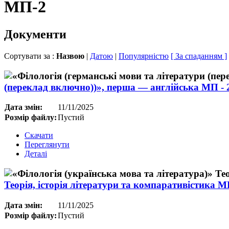
МП-2
Документи
Сортувати за :
Назвою
|
Датою
|
Популярністю
[ За спаданням ]
(переклад включно))», перша — англійська МП - 2
Дата змін:
11/11/2025
Розмір файлу:
Пустий
Скачати
Переглянути
Деталі
Теорія, історія літератури та компаративістика М
Дата змін:
11/11/2025
Розмір файлу:
Пустий