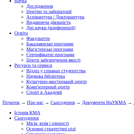
Наука
Дослідження
Центри та лабораторії
Аспірантура / Докторантура
Видавнича діяльність
Дні науки (конференції)
Освіта
Факультети
Бакалаврські програми
Магістерські програми
Сертифікатні програми
Центр забезпечення якості
Ресурси та сервіси
Відділ у справах студентства
Наукова бібліотека
Культурно-мистецький центр
Комп'ютерний центр
Спорт в Академії
Початок
→
Про нас
→
Сьогодення
→
Документи НаУКМА
→
Історія КМА
Сьогодення
Місія, візія і цінності
Основні стратегічні цілі