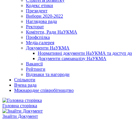
Стратегія розвитку
Кодекс етики
Президент
Вибори 2020-2022
Наглядова рада
Ректорат
Комітети, Ради НаУКМА
Профспілка
Медіа-галерея
Документи НаУКМА
Нормативні документи НаУКМА та доступ до 
Документи самоаналізу НаУКМА
Вакансії
Рейтинги
Відзнаки та нагороди
Спільноти
Вчена рада
Міжнародне співробітництво
Головна сторінка
Знайти Документ