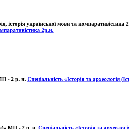
омпаративістика 2р.н.
Спеціальність «Історія та археологія (Іст
Спеціальність «Історія та археологі