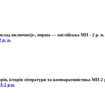
 р. н.
П-2 р.н.