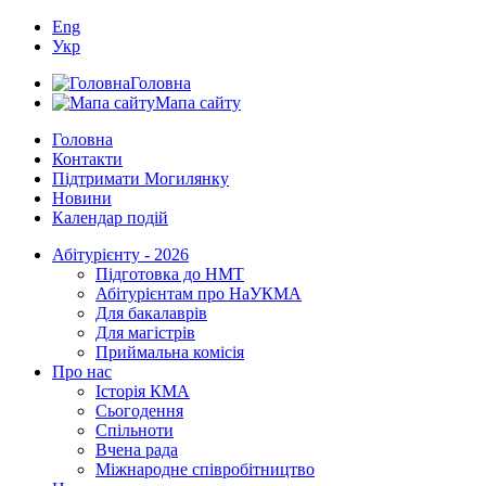
Eng
Укр
Головна
Мапа сайту
Головна
Контакти
Підтримати Могилянку
Новини
Календар подій
Абітурієнту - 2026
Підготовка до НМТ
Абітурієнтам про НаУКМА
Для бакалаврів
Для магістрів
Приймальна комісія
Про нас
Історія КМА
Сьогодення
Спільноти
Вчена рада
Міжнародне співробітництво