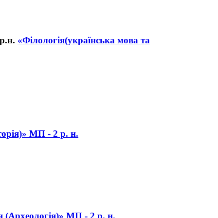
«Філологія(українська мова та
орія)» МП - 2 р. н.
я (Археологія)» МП - 2 р. н.