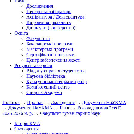
Наука
Дослідження
Центри та лабораторії
Аспірантура / Докторантура
Видавнича діяльність
Дні науки (конференції)
Освіта
Факультети
Бакалаврські програми
Магістерські програми
Сертифікатні програми
Центр забезпечення якості
Ресурси та сервіси
Відділ у справах студентства
Наукова бібліотека
Культурно-мистецький центр
Комп'ютерний центр
Спорт в Академії
Початок
→
Про нас
→
Сьогодення
→
Документи НаУКМА
→
Документи НаУКМА
→
Різне
→
Розклад зимової сесії
2025-2026 н. р.
→
Факультет гуманітарних наук
Історія КМА
Сьогодення