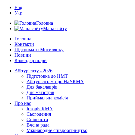
Eng
Укр
Головна
Мапа сайту
Головна
Контакти
Підтримати Могилянку
Новини
Календар подій
Абітурієнту - 2026
Підготовка до НМТ
Абітурієнтам про НаУКМА
Для бакалаврів
Для магістрів
Приймальна комісія
Про нас
Історія КМА
Сьогодення
Спільноти
Вчена рада
Міжнародне співробітництво