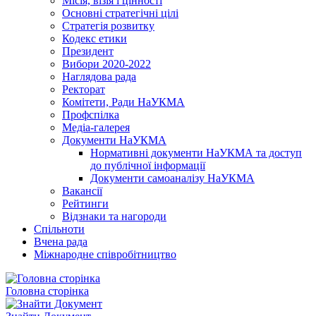
Місія, візія і цінності
Основні стратегічні цілі
Стратегія розвитку
Кодекс етики
Президент
Вибори 2020-2022
Наглядова рада
Ректорат
Комітети, Ради НаУКМА
Профспілка
Медіа-галерея
Документи НаУКМА
Нормативні документи НаУКМА та доступ
до публічної інформації
Документи самоаналізу НаУКМА
Вакансії
Рейтинги
Відзнаки та нагороди
Спільноти
Вчена рада
Міжнародне співробітництво
Головна сторінка