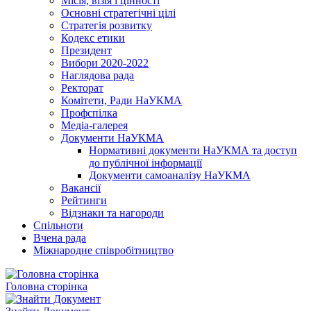
Місія, візія і цінності
Основні стратегічні цілі
Стратегія розвитку
Кодекс етики
Президент
Вибори 2020-2022
Наглядова рада
Ректорат
Комітети, Ради НаУКМА
Профспілка
Медіа-галерея
Документи НаУКМА
Нормативні документи НаУКМА та доступ
до публічної інформації
Документи самоаналізу НаУКМА
Вакансії
Рейтинги
Відзнаки та нагороди
Спільноти
Вчена рада
Міжнародне співробітництво
Головна сторінка