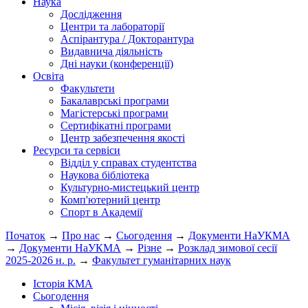
Наука
Дослідження
Центри та лабораторії
Аспірантура / Докторантура
Видавнича діяльність
Дні науки (конференції)
Освіта
Факультети
Бакалаврські програми
Магістерські програми
Сертифікатні програми
Центр забезпечення якості
Ресурси та сервіси
Відділ у справах студентства
Наукова бібліотека
Культурно-мистецький центр
Комп'ютерний центр
Спорт в Академії
Початок
→
Про нас
→
Сьогодення
→
Документи НаУКМА
→
Документи НаУКМА
→
Різне
→
Розклад зимової сесії
2025-2026 н. р.
→
Факультет гуманітарних наук
Історія КМА
Сьогодення