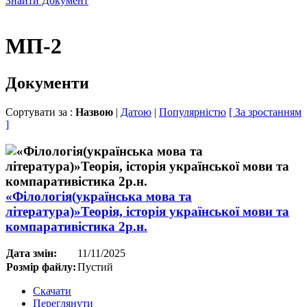
Знайти Документ
МП-2
Документи
Сортувати за :
Назвою
|
Датою
|
Популярністю
[ За зростанням
]
«Філологія(українська мова та
література)»Теорія, історія української мови та
компаративістика 2р.н.
Дата змін:
11/11/2025
Розмір файлу:
Пустий
Скачати
Переглянути