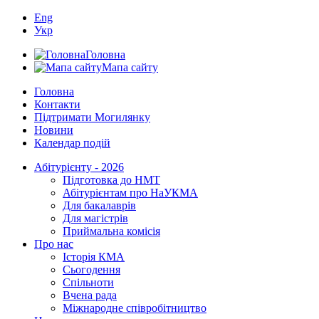
Eng
Укр
Головна
Мапа сайту
Головна
Контакти
Підтримати Могилянку
Новини
Календар подій
Абітурієнту - 2026
Підготовка до НМТ
Абітурієнтам про НаУКМА
Для бакалаврів
Для магістрів
Приймальна комісія
Про нас
Історія КМА
Сьогодення
Спільноти
Вчена рада
Міжнародне співробітництво